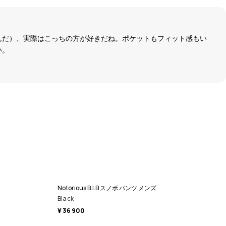
んだ）、実際はこっちの方が好きだね。ポケットもフィット感もい
い。
Notorious B.I.B スノボ パンツ メンズ
Black
¥ 36 900