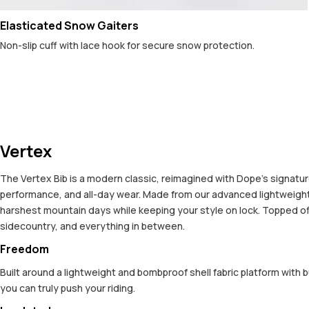
Elasticated Snow Gaiters
Non-slip cuff with lace hook for secure snow protection.
Vertex
The Vertex Bib is a modern classic, reimagined with Dope’s signatu
performance, and all-day wear. Made from our advanced lightweight 2-
harshest mountain days while keeping your style on lock. Topped off
sidecountry, and everything in between.
Freedom
Built around a lightweight and bombproof shell fabric platform with 
you can truly push your riding.