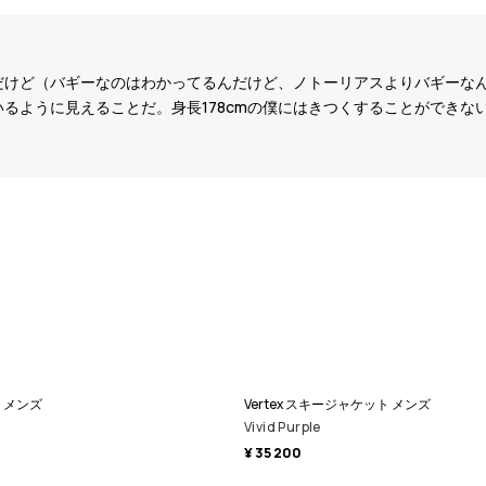
だけど（バギーなのはわかってるんだけど、ノトーリアスよりバギーな
るように見えることだ。身長178cmの僕にはきつくすることができな
ツ メンズ
Vertex スキージャケット メンズ
Vivid Purple
¥ 35 200