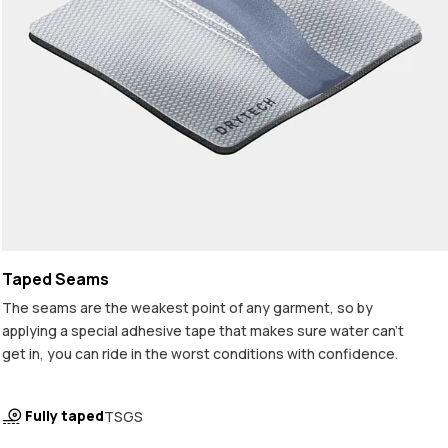
Taped Seams
The seams are the weakest point of any garment, so by
applying a special adhesive tape that makes sure water can't
get in, you can ride in the worst conditions with confidence.
Fully taped
TSGS