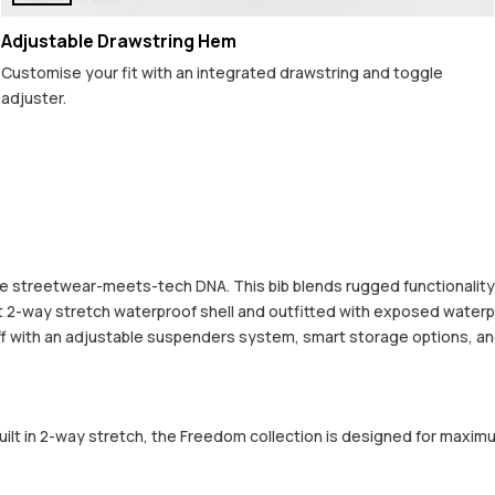
Adjustable Drawstring Hem
Customise your fit with an integrated drawstring and toggle
adjuster.
re streetwear-meets-tech DNA. This bib blends rugged functionality
way stretch waterproof shell and outfitted with exposed waterproof z
 with an adjustable suspenders system, smart storage options, and a 
built in 2-way stretch, the Freedom collection is designed for maximu