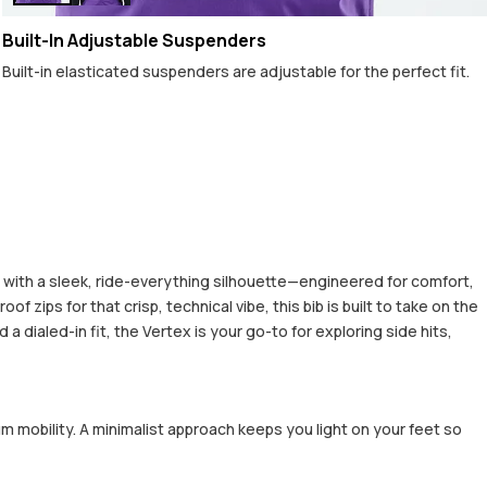
Built-In Adjustable Suspenders
Built-in elasticated suspenders are adjustable for the perfect fit.
 with a sleek, ride-everything silhouette—engineered for comfort,
ips for that crisp, technical vibe, this bib is built to take on the
dialed-in fit, the Vertex is your go-to for exploring side hits,
m mobility. A minimalist approach keeps you light on your feet so