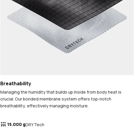
Breathability
Managing the humidity that builds up inside from body heat is
crucial. Our bonded membrane system offers top-notch
breathability, effectively managing moisture.
15.000 g
DRY Tech