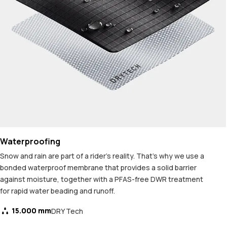
Waterproofing
Snow and rain are part of a rider's reality. That's why we use a
bonded waterproof membrane that provides a solid barrier
against moisture, together with a PFAS-free DWR treatment
for rapid water beading and runoff.
15.000 mm
DRY Tech