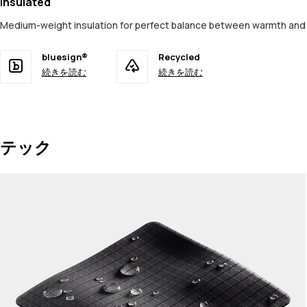
Insulated
Medium-weight insulation for perfect balance between warmth and 
bluesign®
Recycled
続きを読む
続きを読む
テック