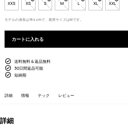
XXS
XS
- サイズXSは在庫切れです。在庫が戻ったときに通知
S
- サイズSは在庫切れです。在庫が戻ったと
M
- サイズMは在庫切れです。在庫が
L
- サイズLは在庫切れで
XL
- サイズXLは
XXL
- サイ
モデルの身長は184 cmで、着用サイズはMです。
カートに入れる
送料無料 & 返品無料
30日間返品可能
短納期
詳細
情報
テック
レビュー
詳細