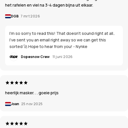
het rafelen en viel na 3-4 dagen bijna uit elkaar.
DGB
7 mrt 2026
I'm so sorry to read this! That doesn't sound right at all..
I've sent you an email right away so we can get this
sorted 🚀 Hope to hear from you! - Nynke
Dopesnow Crew
11 juni 2026
heerlijk masker. . . goeie prijs
Joan
25 nov 2025