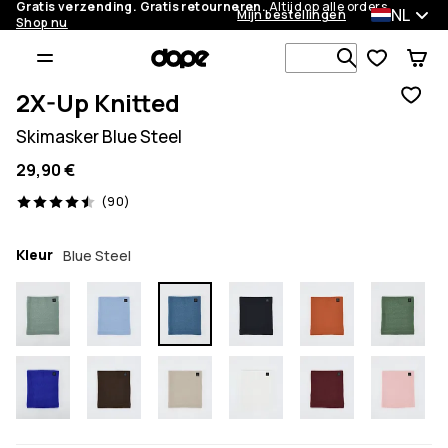
Gratis verzending. Gratis retourneren.
Altijd op alle orders.
NL
Mijn bestellingen
Shop nu
Zoek in 1 0
2X-Up Knitted
Skimasker Blue Steel
29,90 €
90 beoordelingen, 4.5/5
(90)
Kleur
Blue Steel