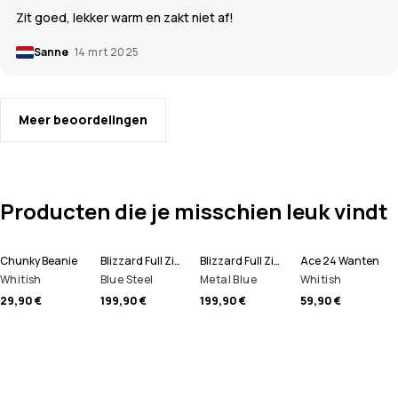
Zit goed, lekker warm en zakt niet af!
Sanne
14 mrt 2025
Meer beoordelingen
Producten die je misschien leuk vindt
Chunky Beanie
Blizzard Full Zip Snowboard jas Heren
Blizzard Full Zip Ski jas Heren
Ace 24 Wanten
Whitish
Blue Steel
Metal Blue
Whitish
29,90 €
199,90 €
199,90 €
59,90 €