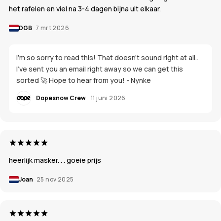
het rafelen en viel na 3-4 dagen bijna uit elkaar.
DGB
7 mrt 2026
I'm so sorry to read this! That doesn't sound right at all..
I've sent you an email right away so we can get this
sorted 🚀 Hope to hear from you! - Nynke
Dopesnow Crew
11 juni 2026
heerlijk masker. . . goeie prijs
Joan
25 nov 2025