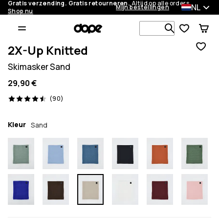
Gratis verzending. Gratis retourneren.
Altijd op alle orders.
NL
Mijn bestellingen
Shop nu
Zoek in 1 0
2X-Up Knitted
Skimasker Sand
29,90 €
90 beoordelingen, 4.5/5
(90)
Kleur
Sand