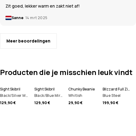
Zit goed, lekker warm en zakt niet af!
Sanne
14 mrt 2025
Meer beoordelingen
Producten die je misschien leuk vindt
Sight Skibril
Sight Skibril
Chunky Beanie
Blizzard Full Zip Snowboard jas Heren
Black/Silver Mirror
Black/Blue Mirror
Whitish
Blue Steel
129,90 €
129,90 €
29,90 €
199,90 €