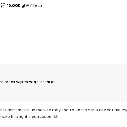
15.000 g
DRY Tech
n broek wijken nogal sterk af
nts don't match up the way they should, that's definitely not the ex
make this right, speak soon! 🙌