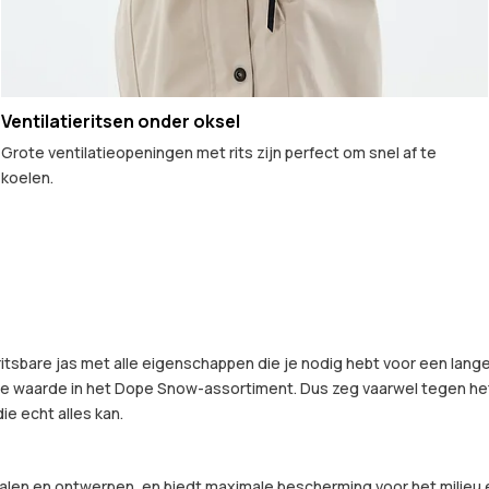
Ventilatieritsen onder oksel
Grote ventilatieopeningen met rits zijn perfect om snel af te
koelen.
tsbare jas met alle eigenschappen die je nodig hebt voor een lang
te waarde in het Dope Snow-assortiment. Dus zeg vaarwel tegen het v
die echt alles kan.
len en ontwerpen, en biedt maximale bescherming voor het milieu e