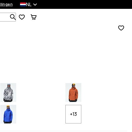
NL
llingen
Zoek in 1 000+ producten
+13