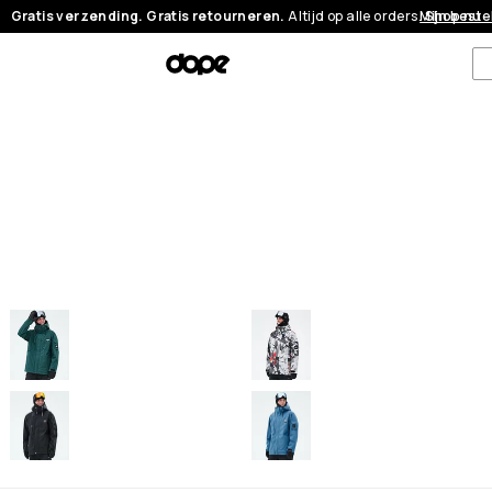
Gratis verzending. Gratis retourneren.
Altijd op alle orders.
Mijn beste
Shop nu