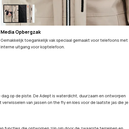
Media Opbergzak
Gemakkelijk toegankelijk vak speciaal gemaakt voor telefoons met
interne uitgang voor koptelefoon.
e dag op de piste. De Adept is waterdicht, duurzaam en ontworpen
erwisselen van jassen on the fly en kies voor de laatste jas die je
n functies die ontworpen zijn om door de zwaarste terreinen en