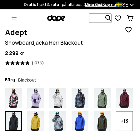
SE
Gratis frakt & retur
på alla beställningar
Mina Ordrar
Köp nu
Sök bland 1
Adept
Snowboardjacka Herr Blackout
2 299 kr
1376 recensioner, 4.8/5
(1376)
Färg
Blackout
+13