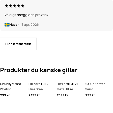
Väldigt snygg och praktisk
Hadar
15 apr. 2026
Fler omdömen
Produkter du kanske gillar
Chunky Mössa
Blizzard Full Zip Snowboardjacka Man
Blizzard Full Zip Skidjacka Man
2X-Up Knitted Ansiktsmask
Whitish
Blue Steel
Metal Blue
Sand
299 kr
2 199 kr
2 199 kr
299 kr