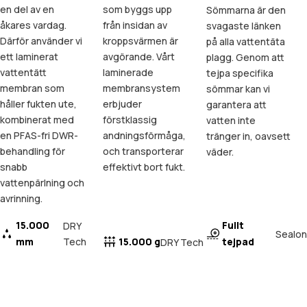
en del av en
som byggs upp
Sömmarna är den
åkares vardag.
från insidan av
svagaste länken
Därför använder vi
kroppsvärmen är
på alla vattentäta
ett laminerat
avgörande. Vårt
plagg. Genom att
vattentätt
laminerade
tejpa specifika
membran som
membransystem
sömmar kan vi
håller fukten ute,
erbjuder
garantera att
kombinerat med
förstklassig
vatten inte
en PFAS-fri DWR-
andningsförmåga,
tränger in, oavsett
behandling för
och transporterar
väder.
snabb
effektivt bort fukt.
vattenpärlning och
avrinning.
15.000
Fullt
DRY
Sealon
mm
Tech
15.000 g
tejpad
DRY Tech