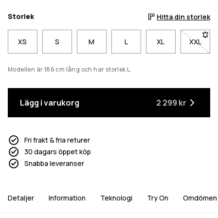
Storlek
Hitta din storlek
XS
S
M
L
XL
XXL
- Storl
Modellen är 186 cm lång och har storlek L.
Lägg i varukorg
2 299 kr
Fri frakt & fria returer
30 dagars öppet köp
Snabba leveranser
Detaljer
Information
Teknologi
Try On
Omdömen