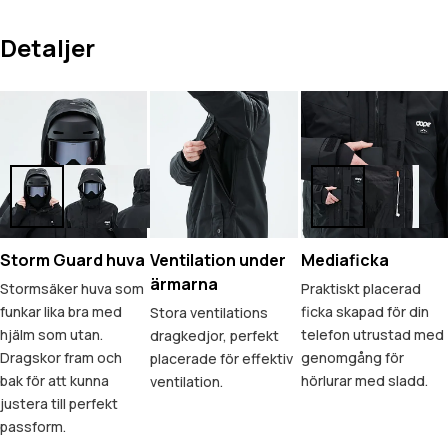
Detaljer
Storm Guard huva
Ventilation under
Mediaficka
ärmarna
Stormsäker huva som
Praktiskt placerad
funkar lika bra med
ficka skapad för din
Stora ventilations
hjälm som utan.
telefon utrustad med
dragkedjor, perfekt
Dragskor fram och
genomgång för
placerade för effektiv
bak för att kunna
hörlurar med sladd.
ventilation.
justera till perfekt
passform.