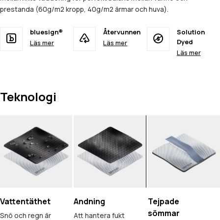
prestanda (60g/m2 kropp, 40g/m2 ärmar och huva).
bluesign®
Återvunnen
Solution
Dyed
Läs mer
Läs mer
Läs mer
Teknologi
Vattentäthet
Andning
Tejpade
sömmar
Snö och regn är
Att hantera fukt