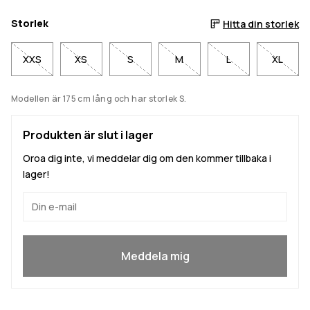
Storlek
Hitta din storlek
XXS
XS
S
M
L
XL
Modellen är 175 cm lång och har storlek S.
Produkten är slut i lager
Oroa dig inte, vi meddelar dig om den kommer tillbaka i
lager!
Ja, jag vill gå med
Meddela mig