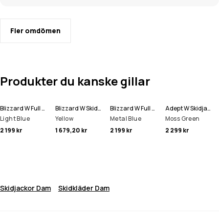
Fler omdömen
Produkter du kanske gillar
Blizzard W Full Zip Skidjacka Women
Blizzard W Skidjacka Women
Blizzard W Full Zip Skidjacka Women
Adept W Skidjacka Women
Light Blue
Yellow
Metal Blue
Moss Green
2 199 kr
1 679,20 kr
2 199 kr
2 299 kr
Skidjackor Dam
Skidkläder Dam