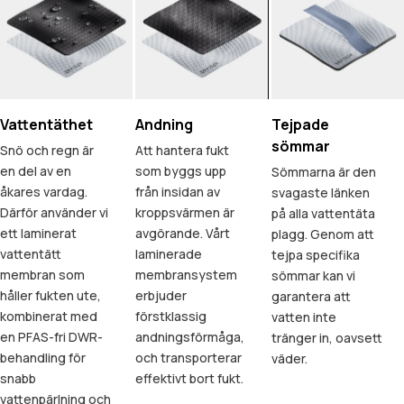
Vattentäthet
Andning
Tejpade
sömmar
Snö och regn är
Att hantera fukt
en del av en
som byggs upp
Sömmarna är den
åkares vardag.
från insidan av
svagaste länken
Därför använder vi
kroppsvärmen är
på alla vattentäta
ett laminerat
avgörande. Vårt
plagg. Genom att
vattentätt
laminerade
tejpa specifika
membran som
membransystem
sömmar kan vi
håller fukten ute,
erbjuder
garantera att
kombinerat med
förstklassig
vatten inte
en PFAS-fri DWR-
andningsförmåga,
tränger in, oavsett
behandling för
och transporterar
väder.
snabb
effektivt bort fukt.
vattenpärlning och