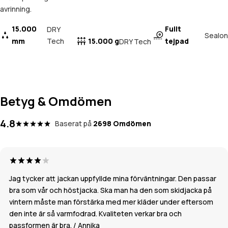
avrinning.
15.000
Fullt
DRY
Sealon
mm
Tech
15.000 g
tejpad
DRY Tech
Betyg & Omdömen
4.8
Baserat på
2698 Omdömen
Jag tycker att jackan uppfyllde mina förväntningar. Den passar
bra som vår och höstjacka. Ska man ha den som skidjacka på
vintern måste man förstärka med mer kläder under eftersom
den inte är så varmfodrad. Kvaliteten verkar bra och
passformen är bra. / Annika