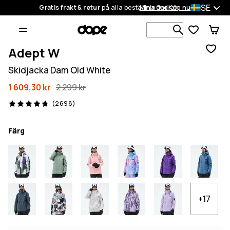
SE
Gratis frakt & retur
på alla beställningar
Mina Ordrar
Köp nu
Sök bland 1
Adept W
Skidjacka Dam Old White
1 609,30 kr
2 299 kr
2698 recensioner, 4.8/5
(2698)
Färg
+17