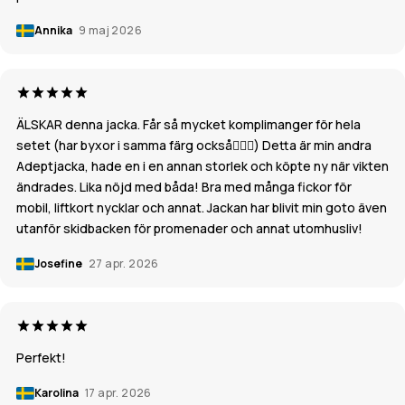
Annika
9 maj 2026
ÄLSKAR denna jacka. Får så mycket komplimanger för hela
setet (har byxor i samma färg också👌🏼💜) Detta är min andra
Adeptjacka, hade en i en annan storlek och köpte ny när vikten
ändrades. Lika nöjd med båda! Bra med många fickor för
mobil, liftkort nycklar och annat. Jackan har blivit min goto även
utanför skidbacken för promenader och annat utomhusliv!
Josefine
27 apr. 2026
Perfekt!
Karolina
17 apr. 2026