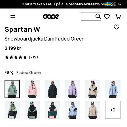
SE
Gratis frakt & retur
på alla beställningar
Mina Ordrar
Köp nu
Sök bland 1
Spartan W
Snowboardjacka Dam Faded Green
2 199 kr
212 recensioner, 4.7/5
(212)
Färg
Faded Green
+2