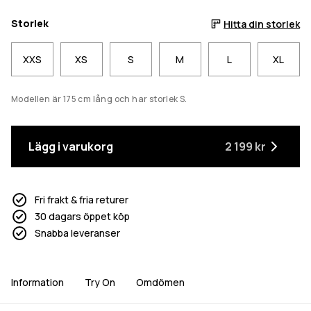
Storlek
Hitta din storlek
XXS
XS
S
M
L
XL
Modellen är 175 cm lång och har storlek S.
Lägg i varukorg
2 199 kr
Fri frakt & fria returer
30 dagars öppet köp
Snabba leveranser
Information
Try On
Omdömen