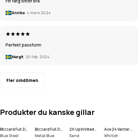
Fin färg sitter bra
Annika
4 mars 2024
Perfekt passform
Margit
20 feb. 2024
Fler omdömen
Produkter du kanske gillar
Blizzard Full Zip Snowboardjacka Man
Blizzard Full Zip Skidjacka Man
2X-Up Knitted Ansiktsmask
Ace 24 Vantar Snow
Blue Steel
Metal Blue
Sand
Whitish