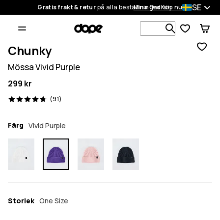
SE
Gratis frakt & retur
på alla beställningar
Mina Ordrar
Köp nu
Sök bland 1
Chunky
Mössa Vivid Purple
299 kr
91 recensioner, 4.7/5
(91)
Färg
Vivid Purple
Storlek
One Size