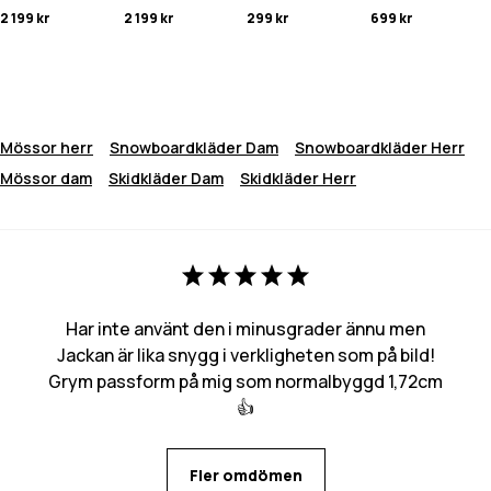
2 199 kr
2 199 kr
299 kr
699 kr
Mössor herr
Snowboardkläder Dam
Snowboardkläder Herr
Mössor dam
Skidkläder Dam
Skidkläder Herr
Har inte använt den i minusgrader ännu men
Jackan är lika snygg i verkligheten som på bild!
Grym passform på mig som normalbyggd 1,72cm
👍
Fler omdömen