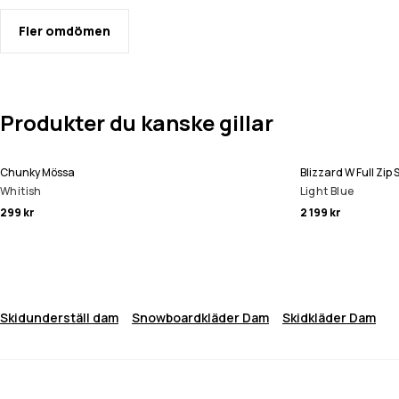
Fler omdömen
Produkter du kanske gillar
Chunky Mössa
Blizzard W Full Zi
Whitish
Light Blue
299 kr
2 199 kr
Skidunderställ dam
Snowboardkläder Dam
Skidkläder Dam