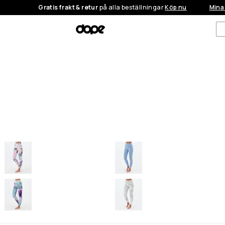
Gratis frakt & retur
på alla beställningar
Köp nu
Mina