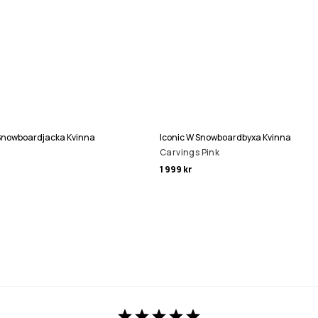
p Snowboardjacka Kvinna
Iconic W Snowboardbyxa Kvinna
Carvings Pink
1 999 kr