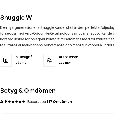
Snuggle W
Den nya generationens Snuggle-underställ är den perfekta följeslag
försedda med Anti-Odour HeiQ-teknologi samt vår snabbtorkande och
borstad insida för oslagbar komfort, tillsammans med förstärkta fla
resultatet är marknadens bekvämaste och mest funktionella underst
bluesign®
Återvunnen
Läs mer
Läs mer
Betyg & Omdömen
4.5
Baserat på
117 Omdömen