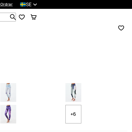
SE
 Ordrar
Sök bland 1 000+ produkter
+6