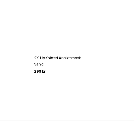
2X-Up Knitted Ansiktsmask
Sand
299 kr