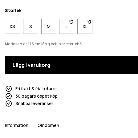
Storlek
XS
S
M
L
- Storlek L är inte tillgänglig. Klicka
XL
- Storlek XL är inte tillgäng
Modellen är 175 cm lång och har storlek S.
Lägg i varukorg
Fri frakt & fria returer
30 dagars öppet köp
Snabba leveranser
Information
Omdömen