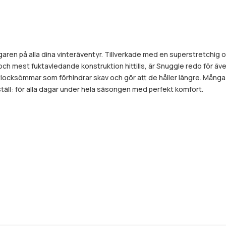
aren på alla dina vinteräventyr. Tillverkade med en superstretchig
 mest fuktavledande konstruktion hittills, är Snuggle redo för äv
tlocksömmar som förhindrar skav och gör att de håller längre. Många
äll: för alla dagar under hela säsongen med perfekt komfort.