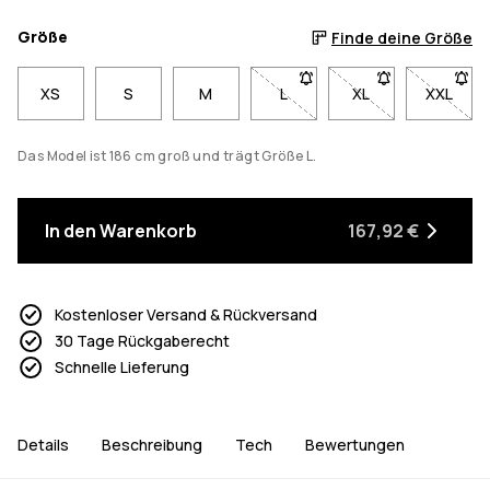
Größe
Finde deine Größe
XS
S
M
L
- Größe L nicht verfügbar. K
XL
- Größe XL nicht v
XXL
- Größe
Das Model ist 186 cm groß und trägt Größe L.
In den Warenkorb
167,92 €
Kostenloser Versand & Rückversand
30 Tage Rückgaberecht
Schnelle Lieferung
Details
Beschreibung
Tech
Bewertungen