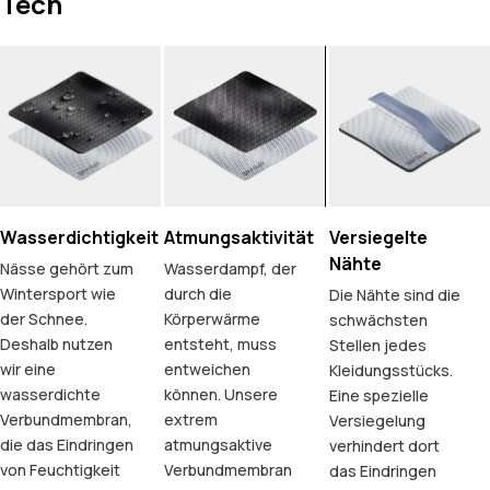
Tech
Wasserdichtigkeit
Atmungsaktivität
Versiegelte
Nähte
Nässe gehört zum
Wasserdampf, der
Wintersport wie
durch die
Die Nähte sind die
der Schnee.
Körperwärme
schwächsten
Deshalb nutzen
entsteht, muss
Stellen jedes
wir eine
entweichen
Kleidungsstücks.
wasserdichte
können. Unsere
Eine spezielle
Verbundmembran,
extrem
Versiegelung
die das Eindringen
atmungsaktive
verhindert dort
von Feuchtigkeit
Verbundmembran
das Eindringen