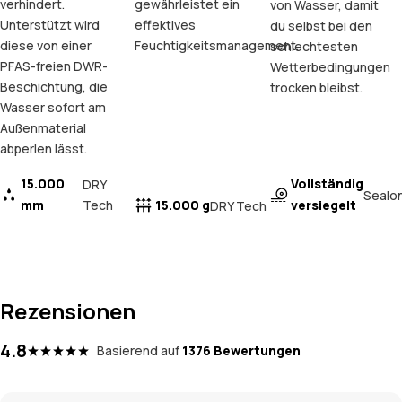
verhindert.
gewährleistet ein
von Wasser, damit
Unterstützt wird
effektives
du selbst bei den
diese von einer
Feuchtigkeitsmanagement.
schlechtesten
PFAS-freien DWR-
Wetterbedingungen
Beschichtung, die
trocken bleibst.
Wasser sofort am
Außenmaterial
abperlen lässt.
15.000
Vollständig
DRY
Sealo
mm
Tech
15.000 g
versiegelt
DRY Tech
Rezensionen
4.8
Basierend auf
1376 Bewertungen