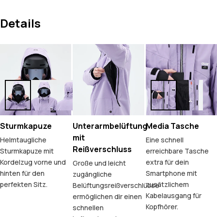
Details
Sturmkapuze
Unterarmbelüftung
Media Tasche
mit
Helmtaugliche
Eine schnell
Reißverschluss
Sturmkapuze mit
erreichbare Tasche
Kordelzug vorne und
extra für dein
Große und leicht
hinten für den
Smartphone mit
zugängliche
perfekten Sitz.
zusätzlichem
Belüftungsreißverschlüsse
Kabelausgang für
ermöglichen dir einen
Kopfhörer.
schnellen