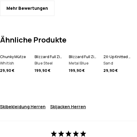
Mehr Bewertungen
Ähnliche Produkte
Chunky Mütze
Blizzard Full Zip Snowboardjacke Herren
Blizzard Full Zip Skijacke Herren
2X-Up Knitted Schlauchtuch
Whitish
Blue Steel
Metal Blue
Sand
29,90 €
199,90 €
199,90 €
29,90 €
Skibekleidung Herren
Skijacken Herren