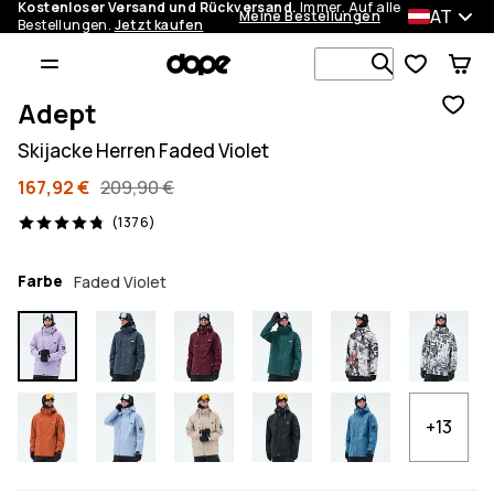
Kostenloser Versand und Rückversand.
Immer. Auf alle
AT
Meine Bestellungen
Bestellungen.
Jetzt kaufen
Durchsuche
Adept
Skijacke Herren Faded Violet
167,92 €
209,90 €
1376 Reviews, 4.8/5
(1376)
Farbe
Faded Violet
+13