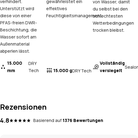
verhindert.
gewährleistet ein
von Wasser, damit
Unterstützt wird
effektives
du selbst bei den
diese von einer
Feuchtigkeitsmanagement.
schlechtesten
PFAS-freien DWR-
Wetterbedingungen
Beschichtung, die
trocken bleibst.
Wasser sofort am
Außenmaterial
abperlen lässt.
15.000
Vollständig
DRY
Sealo
mm
Tech
15.000 g
versiegelt
DRY Tech
Rezensionen
4.8
Basierend auf
1376 Bewertungen