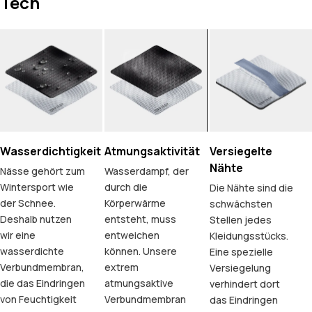
Tech
Wasserdichtigkeit
Atmungsaktivität
Versiegelte
Nähte
Nässe gehört zum
Wasserdampf, der
Wintersport wie
durch die
Die Nähte sind die
der Schnee.
Körperwärme
schwächsten
Deshalb nutzen
entsteht, muss
Stellen jedes
wir eine
entweichen
Kleidungsstücks.
wasserdichte
können. Unsere
Eine spezielle
Verbundmembran,
extrem
Versiegelung
die das Eindringen
atmungsaktive
verhindert dort
von Feuchtigkeit
Verbundmembran
das Eindringen