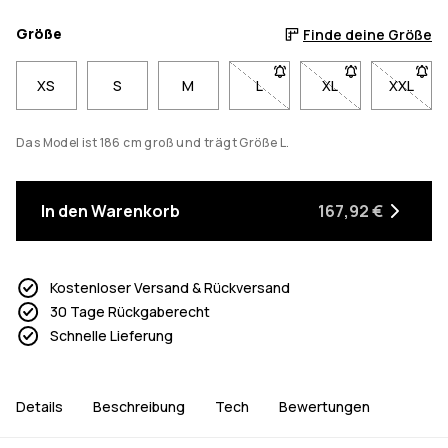
Größe
Finde deine Größe
XS
S
M
L
- Größe L nicht verfügbar. K
XL
- Größe XL nicht v
XXL
- Größe
Das Model ist 186 cm groß und trägt Größe L.
In den Warenkorb
167,92 €
Kostenloser Versand & Rückversand
30 Tage Rückgaberecht
Schnelle Lieferung
Details
Beschreibung
Tech
Bewertungen