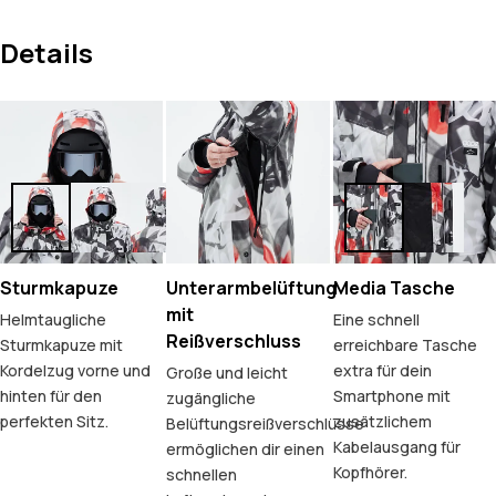
Details
Sturmkapuze
Unterarmbelüftung
Media Tasche
mit
Helmtaugliche
Eine schnell
Reißverschluss
Sturmkapuze mit
erreichbare Tasche
Kordelzug vorne und
extra für dein
Große und leicht
hinten für den
Smartphone mit
zugängliche
perfekten Sitz.
zusätzlichem
Belüftungsreißverschlüsse
Kabelausgang für
ermöglichen dir einen
Kopfhörer.
schnellen