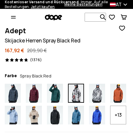
Kostenloser Versand und Rückversand.
Immer. Auf alle
AT
Meine Bestellungen
Bestellungen.
Jetzt kaufen
Durchsuche
Adept
Skijacke Herren Spray Black Red
167,92 €
209,90 €
1376 Reviews, 4.8/5
(1376)
Farbe
Spray Black Red
+13