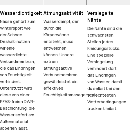
Wasserdichtigkeit
Atmungsaktivität
Versiegelte
Nähte
Nässe gehört zum
Wasserdampf, der
Wintersport wie
durch die
Die Nähte sind die
der Schnee.
Körperwärme
schwächsten
Deshalb nutzen
entsteht, muss
Stellen jedes
wir eine
entweichen
Kleidungsstücks.
wasserdichte
können. Unsere
Eine spezielle
Verbundmembran,
extrem
Versiegelung
die das Eindringen
atmungsaktive
verhindert dort
von Feuchtigkeit
Verbundmembran
das Eindringen
verhindert.
gewährleistet ein
von Wasser, damit
Unterstützt wird
effektives
du selbst bei den
diese von einer
Feuchtigkeitsmanagement.
schlechtesten
PFAS-freien DWR-
Wetterbedingungen
Beschichtung, die
trocken bleibst.
Wasser sofort am
Außenmaterial
abperlen lässt.