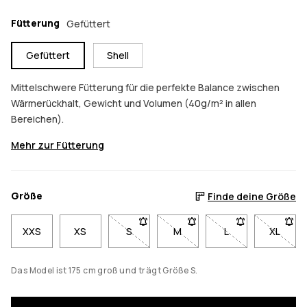
Fütterung
Gefüttert
Gefüttert
Shell
Mittelschwere Fütterung für die perfekte Balance zwischen
Wärmerückhalt, Gewicht und Volumen (40g/m² in allen
Bereichen).
Mehr zur Fütterung
Größe
Finde deine Größe
XXS
XS
S
- Größe S nicht verfügbar. Klicke, um b
M
- Größe M nicht verfügbar. K
L
- Größe L nicht ve
XL
- Größe
Das Model ist 175 cm groß und trägt Größe S.