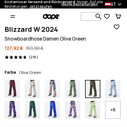
Kostenloser Versand und Rückversand.
Immer. Auf alle
AT
Meine Bestellungen
Bestellungen.
Jetzt kaufen
Durchsuche
Blizzard W 2024
Snowboardhose Damen Olive Green
127,92 €
159,90 €
218 Reviews, 4.7/5
(218)
Farbe
Olive Green
+6