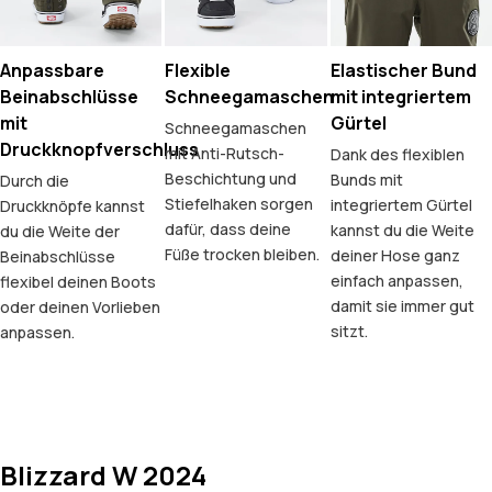
Anpassbare
Flexible
Elastischer Bund
Beinabschlüsse
Schneegamaschen
mit integriertem
mit
Gürtel
Schneegamaschen
Druckknopfverschluss
mit Anti-Rutsch-
Dank des flexiblen
Beschichtung und
Bunds mit
Durch die
Stiefelhaken sorgen
integriertem Gürtel
Druckknöpfe kannst
dafür, dass deine
kannst du die Weite
du die Weite der
Füße trocken bleiben.
deiner Hose ganz
Beinabschlüsse
einfach anpassen,
flexibel deinen Boots
damit sie immer gut
oder deinen Vorlieben
sitzt.
anpassen.
Blizzard W 2024