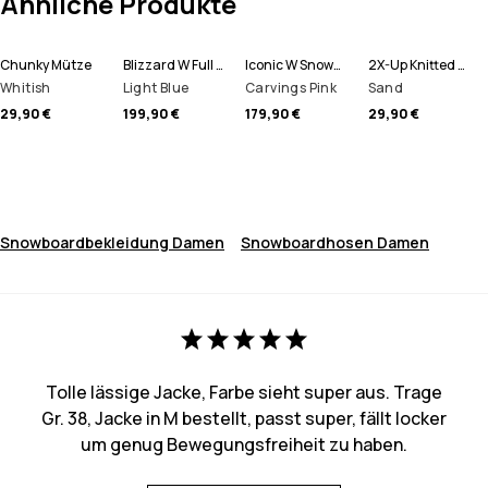
Ähnliche Produkte
Chunky Mütze
Blizzard W Full Zip Snowboardjacke Damen
Iconic W Snowboardhose Damen
2X-Up Knitted Schlauchtuch
Whitish
Light Blue
Carvings Pink
Sand
29,90 €
199,90 €
179,90 €
29,90 €
Snowboardbekleidung Damen
Snowboardhosen Damen
Tolle lässige Jacke, Farbe sieht super aus. Trage
Gr. 38, Jacke in M bestellt, passt super, fällt locker
um genug Bewegungsfreiheit zu haben.