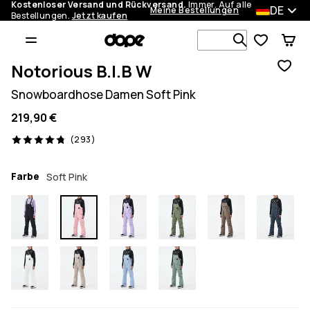
Kostenloser Versand und Rückversand.
Immer. Auf alle
DE
Meine Bestellungen
Bestellungen.
Jetzt kaufen
Durchsuche
Notorious B.I.B W
Snowboardhose Damen Soft Pink
219,90 €
293 Reviews, 4.8/5
(293)
Farbe
Soft Pink