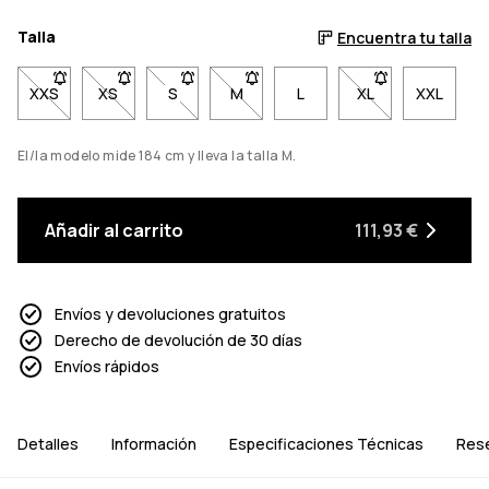
Talla
Encuentra tu talla
XXS
- Talla XXS no disponible. Haz clic para ser notificado cuando 
XS
- Talla XS no disponible. Haz clic para ser notificado
S
- Talla S no disponible. Haz clic para ser no
M
- Talla M no disponible. Haz clic p
L
XL
- Talla XL no dis
XXL
El/la modelo mide 184 cm y lleva la talla M.
Añadir al carrito
111,93 €
Envíos y devoluciones gratuitos
Derecho de devolución de 30 días
Envíos rápidos
Detalles
Información
Especificaciones Técnicas
Res