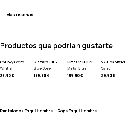
Más reseñas
Productos que podrían gustarte
Chunky Gorro
Blizzard Full Zip Chaqueta Snowboard Hombre
Blizzard Full Zip Chaqueta Esquí Hombre
2X-Up Knitted Pasamontañas
Whitish
Blue Steel
Metal Blue
Sand
29,90 €
199,90 €
199,90 €
29,90 €
Pantalones Esquí Hombre
Ropa Esquí Hombre