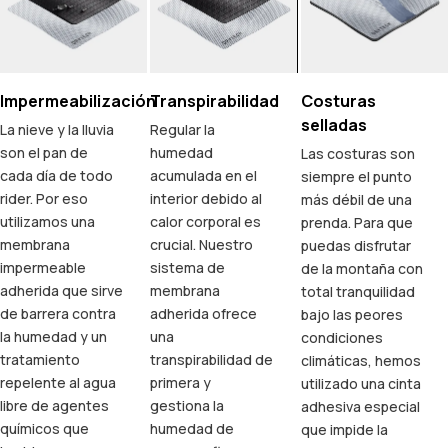
Impermeabilización
Transpirabilidad
Costuras
selladas
La nieve y la lluvia
Regular la
son el pan de
humedad
Las costuras son
cada día de todo
acumulada en el
siempre el punto
rider. Por eso
interior debido al
más débil de una
utilizamos una
calor corporal es
prenda. Para que
membrana
crucial. Nuestro
puedas disfrutar
impermeable
sistema de
de la montaña con
adherida que sirve
membrana
total tranquilidad
de barrera contra
adherida ofrece
bajo las peores
la humedad y un
una
condiciones
tratamiento
transpirabilidad de
climáticas, hemos
repelente al agua
primera y
utilizado una cinta
libre de agentes
gestiona la
adhesiva especial
químicos que
humedad de
que impide la