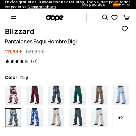
Envíos gratuitos. Devoluciones gratuitas.
Todo el tiempo en todos
ES
Mis pedidos
los pedidos.
Comprar ahora
Busca en má
Blizzard
Pantalones Esquí Hombre Digi
111,93 €
159,90 €
71 opiniones, 4.4/5
(71)
Color
Digi
+2