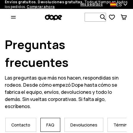
Envíos gratuitos. Devoluciones gratuitas.
Todo el tiempo en todos
ES
Mis pedidos
los pedidos.
Comprar ahora
Busca en má
Preguntas
frecuentes
Las preguntas que más nos hacen, respondidas sin
rodeos. Desde cómo empezó Dope hasta cómo se
fabrica el equipo, envíos, devoluciones y todo lo
demás. Sin vueltas corporativas. Si falta algo,
escríbenos.
Contacto
FAQ
Devoluciones
Términos 