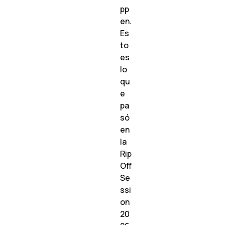
pp
en.
Es
to
es
lo
qu
e
pa
só
en
la
Rip
Off
Se
ssi
on
20