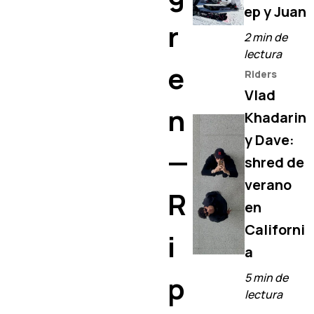
ep y Juan
r
2 min de
lectura
e
Riders
Vlad
n
Khadarin
y Dave:
—
shred de
verano
R
en
Californi
i
a
p
5 min de
lectura