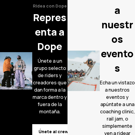
Ridea con Dope
a
Repres
nuestr
enta a
os
Dope
evento
Únete a un
s
grupo selecto
de riders y
creadores que
Echa un vistazo
dan forma a la
a nuestros
marca dentro y
eventos y
fuera de la
apúntate a una
montaña.
coaching clinic,
rail jam, o
simplemente
Únete al crew
ven a ridear