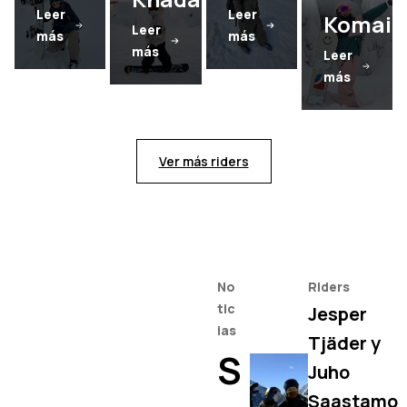
Leer
Leer
Komaik
Leer
más
más
más
Leer
más
Ver más riders
No
Riders
tic
Jesper
ias
Tjäder y
S
Juho
Saastamo