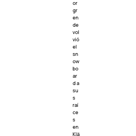
or
gr
en
de
vol
vió
el
sn
ow
bo
ar
d a
su
s
raí
ce
s
en
Klä