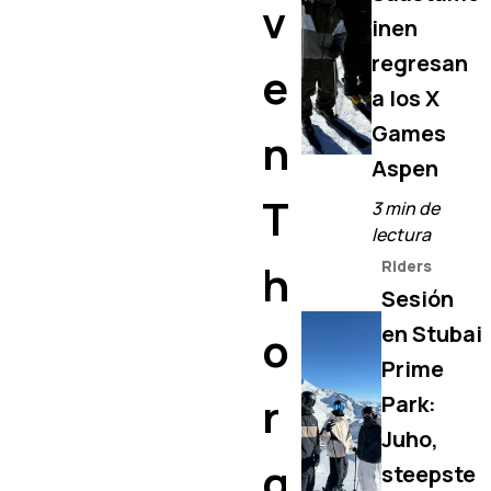
v
inen
regresan
e
a los X
Games
n
Aspen
T
3 min de
lectura
h
Riders
Sesión
en Stubai
o
Prime
r
Park:
Juho,
g
steepste