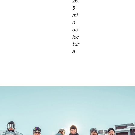
26.
5
mi
n
de
lec
tur
a