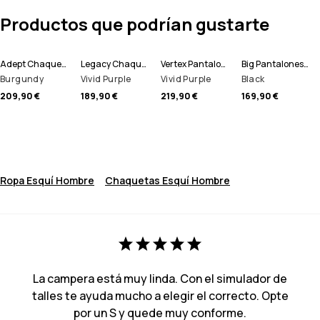
Productos que podrían gustarte
Adept Chaqueta Esquí Hombre
Legacy Chaqueta Esquí Hombre
Vertex Pantalones Esquí Hombre
Big Pantalones Snowboard Hombre
Burgundy
Vivid Purple
Vivid Purple
Black
209,90 €
189,90 €
219,90 €
169,90 €
Ropa Esquí Hombre
Chaquetas Esquí Hombre
La campera está muy linda. Con el simulador de
talles te ayuda mucho a elegir el correcto. Opte
por un S y quede muy conforme.