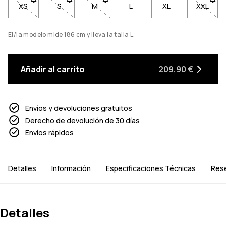
XS
- Talla XS no disponible. Haz clic para ser notificado cuando 
S
- Talla S no disponible. Haz clic para ser notifica
M
- Talla M no disponible. Haz clic para s
L
XL
XXL
- Talla
El/la modelo mide 186 cm y lleva la talla L.
Añadir al carrito
209,90 €
Envíos y devoluciones gratuitos
Derecho de devolución de 30 días
Envíos rápidos
Detalles
Información
Especificaciones Técnicas
Res
Detalles