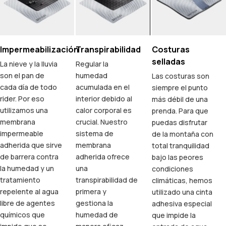
Impermeabilización
Transpirabilidad
Costuras
selladas
La nieve y la lluvia
Regular la
son el pan de
humedad
Las costuras son
cada día de todo
acumulada en el
siempre el punto
rider. Por eso
interior debido al
más débil de una
utilizamos una
calor corporal es
prenda. Para que
membrana
crucial. Nuestro
puedas disfrutar
impermeable
sistema de
de la montaña con
adherida que sirve
membrana
total tranquilidad
de barrera contra
adherida ofrece
bajo las peores
la humedad y un
una
condiciones
tratamiento
transpirabilidad de
climáticas, hemos
repelente al agua
primera y
utilizado una cinta
libre de agentes
gestiona la
adhesiva especial
químicos que
humedad de
que impide la