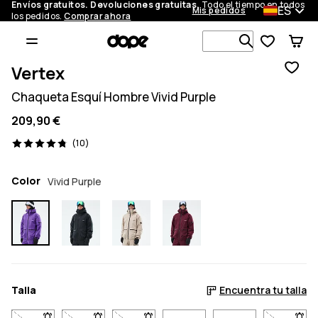
Envíos gratuitos. Devoluciones gratuitas.
Todo el tiempo en todos
ES
Mis pedidos
los pedidos.
Comprar ahora
Busca en má
Vertex
Chaqueta Esquí Hombre Vivid Purple
209,90 €
10 opiniones, 4.8/5
(10)
Color
Vivid Purple
Talla
Encuentra tu talla