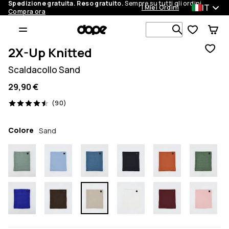
Spedizione gratuita. Reso gratuito.
Sempre su tutti gli ordini.
IT
I Miei Ordini
Compra ora
Cerca tra 1 
2X-Up Knitted
Scaldacollo Sand
29,90 €
90 recensioni, 4.5/5
(90)
Colore
Sand