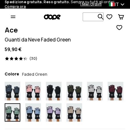
Spedizione gratuita. Reso gratuito.
Sempre su tutti gli ordini.
IT
I Miei Ordini
Compra ora
Cerca tra 1 
Ace
Guanti da Neve Faded Green
59,90 €
30 recensioni, 4.3/5
(30)
Colore
Faded Green