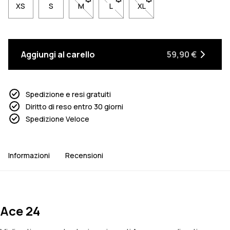
XS
S
M
- Taglia M non disponibile. Clicca per esser
L
- Taglia L non disponibile. Clicca 
XL
- Taglia XL non disponibil
Aggiungi al carello
59,90 €
Spedizione e resi gratuiti
Diritto di reso entro 30 giorni
Spedizione Veloce
Informazioni
Recensioni
Ace 24