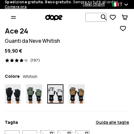
Spedizione gratuita. Reso gratuito.
Sempre su tutti gli ordini.
IT
I Miei Ordini
Compra ora
Cerca tra 1 
Ace 24
Guanti da Neve Whitish
59,90 €
197 recensioni, 4.2/5
(197)
Colore
Whitish
Taglia
Guida alle taglie