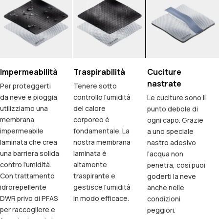
Impermeabilità
Traspirabilità
Cuciture
nastrate
Per proteggerti
Tenere sotto
da neve e pioggia
controllo l'umidità
Le cuciture sono il
utilizziamo una
del calore
punto debole di
membrana
corporeo è
ogni capo. Grazie
impermeabile
fondamentale. La
a uno speciale
laminata che crea
nostra membrana
nastro adesivo
una barriera solida
laminata è
l'acqua non
contro l'umidità.
altamente
penetra, così puoi
Con trattamento
traspirante e
goderti la neve
idrorepellente
gestisce l'umidità
anche nelle
DWR privo di PFAS
in modo efficace.
condizioni
per raccogliere e
peggiori.