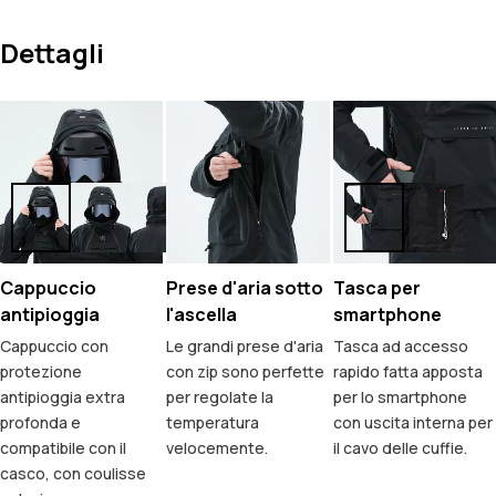
Dettagli
Cappuccio
Prese d'aria sotto
Tasca per
antipioggia
l'ascella
smartphone
Cappuccio con
Le grandi prese d'aria
Tasca ad accesso
protezione
con zip sono perfette
rapido fatta apposta
antipioggia extra
per regolate la
per lo smartphone
profonda e
temperatura
con uscita interna per
compatibile con il
velocemente.
il cavo delle cuffie.
casco, con coulisse