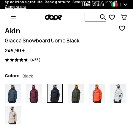
Spedizione gratuita. Reso gratuito.
Sempre su tutti gli ordini.
IT
I Miei Ordini
Compra ora
Cerca tra 1 
Akin
Giacca Snowboard Uomo Black
249,90 €
455 recensioni, 4.8/5
(455)
Colore
Black