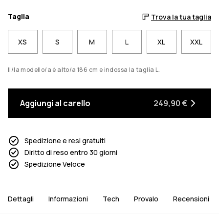
Taglia
Trova la tua taglia
XS
S
M
L
XL
XXL
Il/la modello/a è alto/a 186 cm e indossa la taglia L.
Aggiungi al carello
249,90 €
Spedizione e resi gratuiti
Diritto di reso entro 30 giorni
Spedizione Veloce
Dettagli
Informazioni
Tech
Provalo
Recensioni