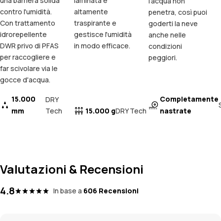
una barriera solida
laminata è
l'acqua non
contro l'umidità.
altamente
penetra, così puoi
Con trattamento
traspirante e
goderti la neve
idrorepellente
gestisce l'umidità
anche nelle
DWR privo di PFAS
in modo efficace.
condizioni
per raccogliere e
peggiori.
far scivolare via le
gocce d'acqua.
15.000
Completamente
DRY
mm
Tech
15.000 g
nastrate
DRY Tech
Valutazioni & Recensioni
4.8
In base a
606 Recensioni