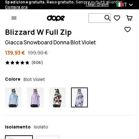
Spedizione gratuita. Reso gratuito.
Sempre su tutti gli ordini.
IT
I Miei Ordini
Compra ora
Cerca tra 1 
Blizzard W Full Zip
Giacca Snowboard Donna Blot Violet
139,93 €
199,90 €
606 recensioni, 4.8/5
(606)
Colore
Blot Violet
Isolamento
Isolato