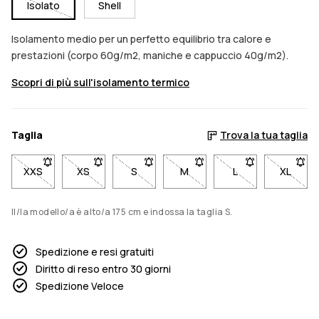
Isolato
Shell
Isolamento medio per un perfetto equilibrio tra calore e
prestazioni (corpo 60g/m2, maniche e cappuccio 40g/m2).
Scopri di più sull'isolamento termico
Taglia
Trova la tua taglia
XXS
- Taglia XXS non disponibile. Clicca per essere avvisato quan
XS
- Taglia XS non disponibile. Clicca per essere avv
S
- Taglia S non disponibile. Clicca per e
M
- Taglia M non disponibile. C
L
- Taglia L non dis
XL
- Tagli
Il/la modello/a è alto/a 175 cm e indossa la taglia S.
Spedizione e resi gratuiti
Diritto di reso entro 30 giorni
Spedizione Veloce