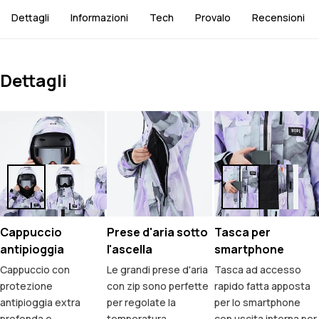
Dettagli
Informazioni
Tech
Provalo
Recensioni
Dettagli
Cappuccio
Prese d'aria sotto
Tasca per
antipioggia
l'ascella
smartphone
Cappuccio con
Le grandi prese d'aria
Tasca ad accesso
protezione
con zip sono perfette
rapido fatta apposta
antipioggia extra
per regolate la
per lo smartphone
profonda e
temperatura
con uscita interna per