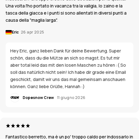
Una volta l'ho portato in vacanza tra la valigia, lo zaino e la
tasca della giacca e i punti si sono allentati in diversi punti a
causa della "maglia larga".
Eric
26 apr 2025
Hey Eric, ganz lieben Dank für deine Bewertung. Super
schön, dass du die Mütze an sich so magst. Es tut mir
aber total leid das mit den losen Maschen zu hören :( So
soll das natürlich nicht sein! Ich habe dir grade eine Email
geschickt, damit wir uns das mal gemeinsam anschauen
können. Ganz liebe Grüße, Hannah :)
Dopesnow Crew
11 giugno 2026
Fantastico berretto, ma è un po' troppo caldo per indossarlo in