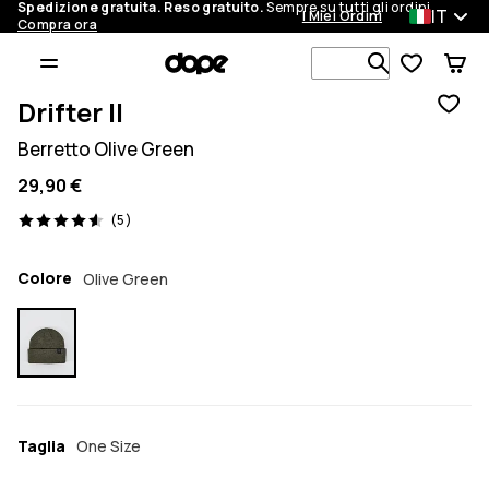
Spedizione gratuita. Reso gratuito.
Sempre su tutti gli ordini.
IT
I Miei Ordini
Compra ora
Cerca tra 1 
Drifter II
Berretto Olive Green
29,90 €
5 recensioni, 4.6/5
(5)
Colore
Olive Green
Taglia
One Size