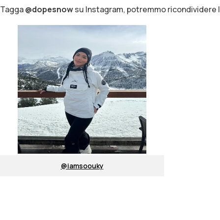
Tagga
@dopesnow
su Instagram, potremmo ricondividere l
@iamsoouky