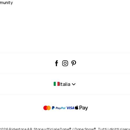
mmunity
Italia
2026 Ridestore AB. Store ufficiale Dope® / Dope Snow®. Tutti i diritti riserv