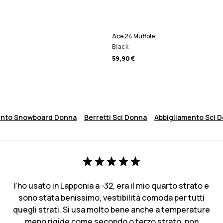
Ace 24 Muffole
Black
59,90 €
ento Snowboard Donna
Berretti Sci Donna
Abbigliamento Sci 
l’ho usato in Lapponia a -32, era il mio quarto strato e
sono stata benissimo, vestibilità comoda per tutti
quegli strati. Si usa molto bene anche a temperature
meno rigide come secondo o terzo strato, non