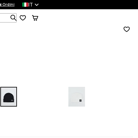
IT
a
ei Ordini
Cerca tra 1 000+ prodotti