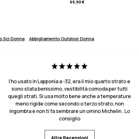
69,90 €
o Sci Donna
Abbigliamento Outdoor Donna
l’ho usato in Lapponia a -32, era il mio quarto strato e
sono stata benissimo, vestibilità comoda per tutti
quegli strati. Si usa molto bene anche a temperature
meno rigide come secondo o terzo strato, non
ingombra e non ti fa sembrare un omino Michelin . Lo
consiglio
Altre Recensioni