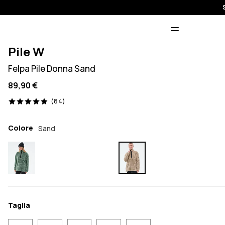
Pile W
Felpa Pile Donna Sand
89,90 €
84 recensioni, 4.9/5
(84)
Colore
Sand
Taglia