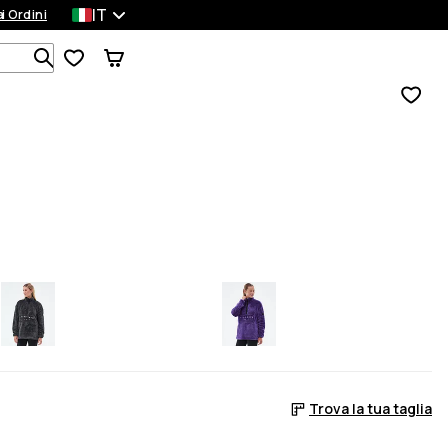
IT
a
ei Ordini
Cerca tra 1 000+ prodotti
Trova la tua taglia