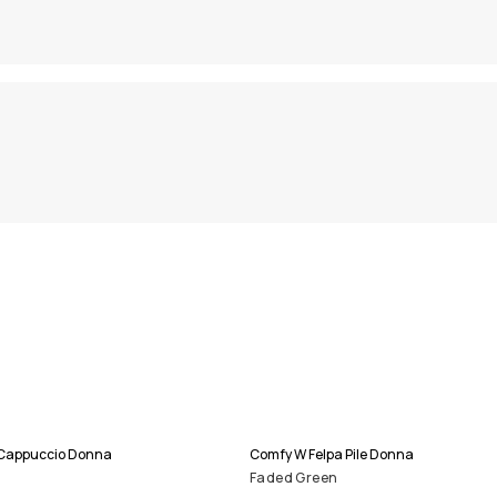
n Cappuccio Donna
Comfy W Felpa Pile Donna
Faded Green