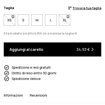
Taglia
Trova la tua taglia
XS
- Taglia XS non disponibile. Clicca per essere avvisato quando
S
M
L
XL
- Taglia XL non disponibil
Il/la modello/a è alto/a 186 cm e indossa la taglia M.
Aggiungi al carello
34,93 €
Spedizione e resi gratuiti
Diritto di reso entro 30 giorni
Spedizione Veloce
Informazioni
Recensioni