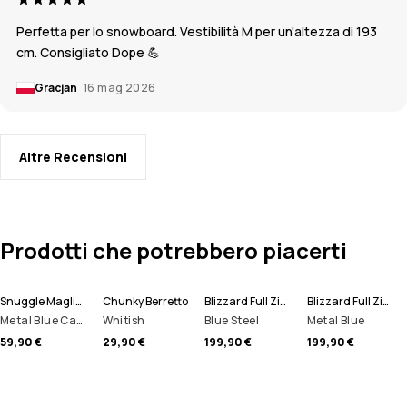
Perfetta per lo snowboard. Vestibilità M per un'altezza di 193
cm. Consigliato Dope 💪
Gracjan
16 mag 2026
Altre Recensioni
Prodotti che potrebbero piacerti
Snuggle Maglia Termica Uomo
Chunky Berretto
Blizzard Full Zip Giacca Snowboard Uomo
Blizzard Full Zip Giacca Sci Uomo
Metal Blue Camo
Whitish
Blue Steel
Metal Blue
59,90 €
29,90 €
199,90 €
199,90 €