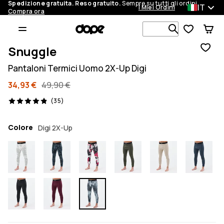
Spedizione gratuita. Reso gratuito.
Sempre su tutti gli ordini.
IT
I Miei Ordini
Compra ora
Cerca tra 1 
Snuggle
Pantaloni Termici Uomo 2X-Up Digi
34,93 €
49,90 €
35 recensioni, 4.9/5
(35)
Colore
Digi 2X-Up