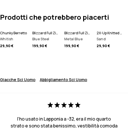
Prodotti che potrebbero piacerti
Chunky Berretto
Blizzard Full Zip Giacca Snowboard Uomo
Blizzard Full Zip Giacca Sci Uomo
2X-Up Knitted Scaldacollo
Whitish
Blue Steel
Metal Blue
Sand
29,90 €
199,90 €
199,90 €
29,90 €
Giacche Sci Uomo
Abbigliamento Sci Uomo
l’ho usato in Lapponia a -32, era il mio quarto
strato e sono stata benissimo, vestibilità comoda