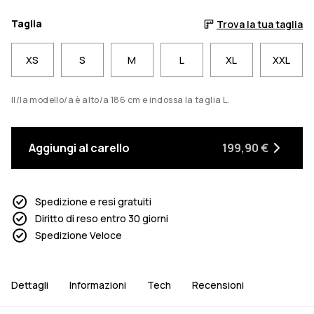
Taglia
Trova la tua taglia
XS
S
M
L
XL
XXL
Il/la modello/a è alto/a 186 cm e indossa la taglia L.
Aggiungi al carello
199,90 €
Spedizione e resi gratuiti
Diritto di reso entro 30 giorni
Spedizione Veloce
Dettagli
Informazioni
Tech
Recensioni