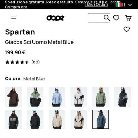
Spedizione gratuita. Reso gratuito.
Sempre su tutti gli ordini.
IT
I Miei Ordini
Compra ora
Cerca tra 1 
Spartan
Giacca Sci Uomo Metal Blue
199,90 €
88 recensioni, 4.6/5
(88)
Colore
Metal Blue