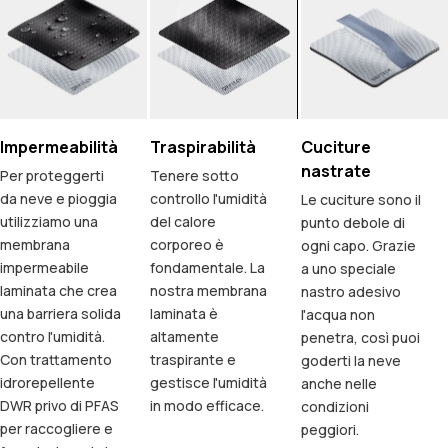
Impermeabilità
Traspirabilità
Cuciture
nastrate
Per proteggerti
Tenere sotto
da neve e pioggia
controllo l'umidità
Le cuciture sono il
utilizziamo una
del calore
punto debole di
membrana
corporeo è
ogni capo. Grazie
impermeabile
fondamentale. La
a uno speciale
laminata che crea
nostra membrana
nastro adesivo
una barriera solida
laminata è
l'acqua non
contro l'umidità.
altamente
penetra, così puoi
Con trattamento
traspirante e
goderti la neve
idrorepellente
gestisce l'umidità
anche nelle
DWR privo di PFAS
in modo efficace.
condizioni
per raccogliere e
peggiori.