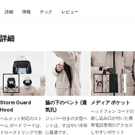
詳細
情報
テック
レビュー
詳細
Storm Guard
脇の下のベント (通
メディア ポケット
Hood
気孔)
ヘッドフォン コードの
差し込み口が付いた携
ヘルメット対応のスト
ジッパー付きの大型ベ
帯電話専用のアクセス
ーム ガード フードは、
ントは、すばやい冷却
しやすいポケット
ドローストリングで前
に最適です。