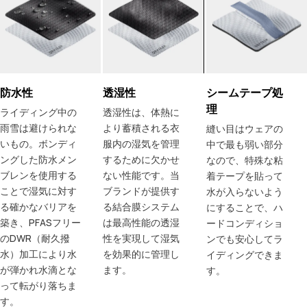
防水性
透湿性
シームテープ処
理
ライディング中の
透湿性は、体熱に
雨雪は避けられな
より蓄積される衣
縫い目はウェアの
いもの。ボンディ
服内の湿気を管理
中で最も弱い部分
ングした防水メン
するために欠かせ
なので、特殊な粘
ブレンを使用する
ない性能です。当
着テープを貼って
ことで湿気に対す
ブランドが提供す
水が入らないよう
る確かなバリアを
る結合膜システム
にすることで、ハ
築き、PFASフリー
は最高性能の透湿
ードコンディショ
のDWR（耐久撥
性を実現して湿気
ンでも安心してラ
水）加工により水
を効果的に管理し
イディングできま
が弾かれ水滴とな
ます。
す。
って転がり落ちま
す。