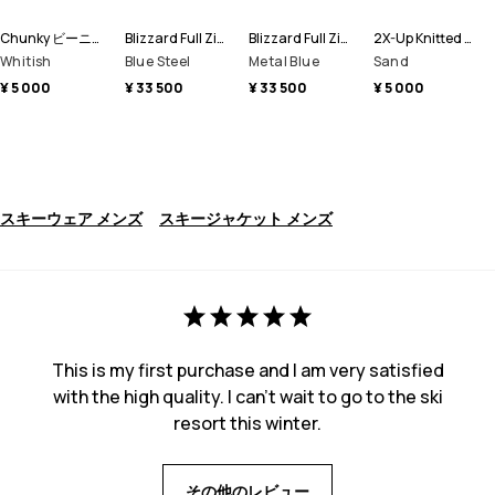
Chunky ビーニー帽
Blizzard Full Zip スノーボードジャケット メンズ
Blizzard Full Zip スキージャケット メンズ
2X-Up Knitted スキー マスク
Whitish
Blue Steel
Metal Blue
Sand
¥ 5 000
¥ 33 500
¥ 33 500
¥ 5 000
スキーウェア メンズ
スキージャケット メンズ
This is my first purchase and I am very satisfied
with the high quality. I can't wait to go to the ski
resort this winter.
その他のレビュー