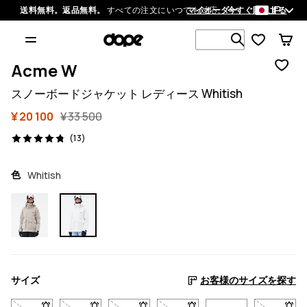
JP
送料無料。返品無料。
すべての注文にいつでも対応。
マイオーダー
今すぐ購入する
1 000以上
Acme W
スノーボードジャケット レディース Whitish
¥ 20 100
¥ 33 500
13 レビュー, 4.8/5
(13)
色
Whitish
サイズ
お客様のサイズを探す