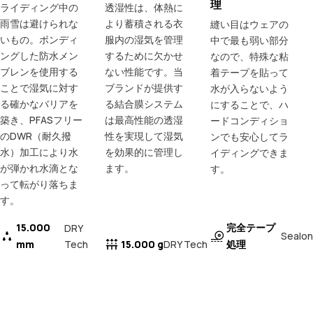
理
ライディング中の
透湿性は、体熱に
雨雪は避けられな
より蓄積される衣
縫い目はウェアの
いもの。ボンディ
服内の湿気を管理
中で最も弱い部分
ングした防水メン
するために欠かせ
なので、特殊な粘
ブレンを使用する
ない性能です。当
着テープを貼って
ことで湿気に対す
ブランドが提供す
水が入らないよう
る確かなバリアを
る結合膜システム
にすることで、ハ
築き、PFASフリー
は最高性能の透湿
ードコンディショ
のDWR（耐久撥
性を実現して湿気
ンでも安心してラ
水）加工により水
を効果的に管理し
イディングできま
が弾かれ水滴とな
ます。
す。
って転がり落ちま
す。
15.000
完全テープ
DRY
Sealon
mm
Tech
15.000 g
処理
DRY Tech