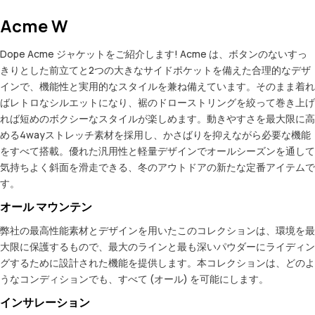
Acme W
Dope Acme ジャケットをご紹介します! Acme は、ボタンのないすっ
きりとした前立てと2つの大きなサイドポケットを備えた合理的なデザ
インで、機能性と実用的なスタイルを兼ね備えています。そのまま着れ
ばレトロなシルエットになり、裾のドローストリングを絞って巻き上げ
れば短めのボクシーなスタイルが楽しめます。動きやすさを最大限に高
める4wayストレッチ素材を採用し、かさばりを抑えながら必要な機能
をすべて搭載。優れた汎用性と軽量デザインでオールシーズンを通して
気持ちよく斜面を滑走できる、冬のアウトドアの新たな定番アイテムで
す。
オール マウンテン
弊社の最高性能素材とデザインを用いたこのコレクションは、環境を最
大限に保護するもので、最大のラインと最も深いパウダーにライディン
グするために設計された機能を提供します。本コレクションは、どのよ
うなコンディションでも、すべて (オール) を可能にします。
インサレーション