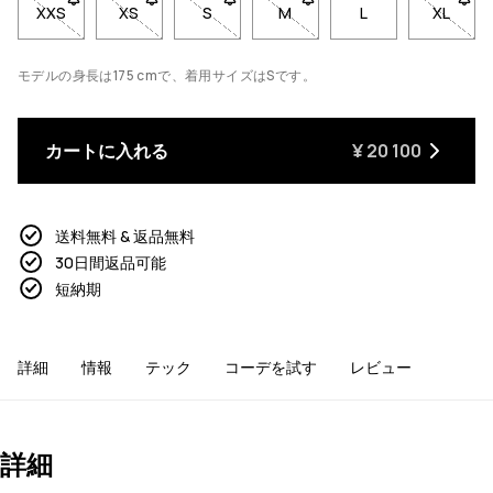
XXS
- サイズXXSは在庫切れです。在庫が戻ったときに通知を受け
XS
- サイズXSは在庫切れです。在庫が戻ったときに
S
- サイズSは在庫切れです。在庫が戻っ
M
- サイズMは在庫切れです。
L
XL
- サ
モデルの身長は175 cmで、着用サイズはSです。
カートに入れる
¥ 20 100
送料無料 & 返品無料
30日間返品可能
短納期
詳細
情報
テック
コーデを試す
レビュー
詳細