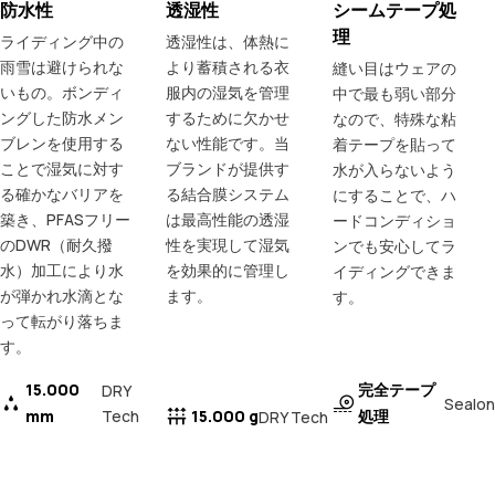
防水性
透湿性
シームテープ処
理
ライディング中の
透湿性は、体熱に
雨雪は避けられな
より蓄積される衣
縫い目はウェアの
いもの。ボンディ
服内の湿気を管理
中で最も弱い部分
ングした防水メン
するために欠かせ
なので、特殊な粘
ブレンを使用する
ない性能です。当
着テープを貼って
ことで湿気に対す
ブランドが提供す
水が入らないよう
る確かなバリアを
る結合膜システム
にすることで、ハ
築き、PFASフリー
は最高性能の透湿
ードコンディショ
のDWR（耐久撥
性を実現して湿気
ンでも安心してラ
水）加工により水
を効果的に管理し
イディングできま
が弾かれ水滴とな
ます。
す。
って転がり落ちま
す。
15.000
完全テープ
DRY
Sealon
mm
Tech
15.000 g
処理
DRY Tech