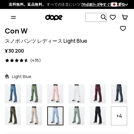
JP
送料無料。返品無料。
すべての注文にいつでも対応。
マイオーダー
今すぐ購入する
1 000以上
Con W
スノボ パンツ レディース Light Blue
¥ 30 200
435 レビュー, 4.6/5
(435)
色
Light Blue
+4