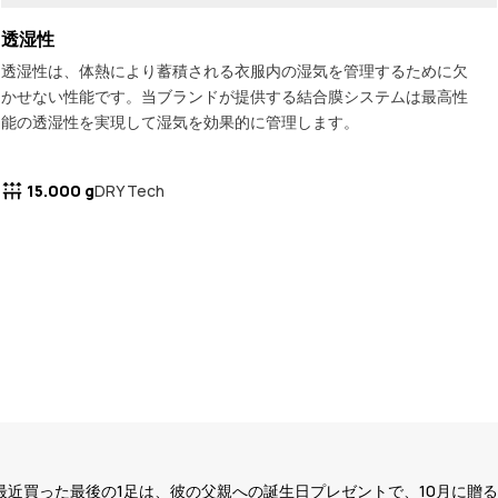
透湿性
透湿性は、体熱により蓄積される衣服内の湿気を管理するために欠
かせない性能です。当ブランドが提供する結合膜システムは最高性
能の透湿性を実現して湿気を効果的に管理します。
15.000 g
DRY Tech
最近買った最後の1足は、彼の父親への誕生日プレゼントで、10月に贈