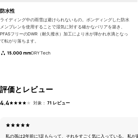
防水性
ライディング中の雨雪は避けられないもの。ボンディングした防水
メンブレンを使用することで湿気に対する確かなバリアを築き、
PFASフリーのDWR（耐久撥水）加工により水が弾かれ水滴となっ
て転がり落ちます。
15.000 mm
DRY Tech
評価とレビュー
4.4
対象：
71 レビュー
私の孫は2年前に1足もらって、それをすごく気に入っている。 私が