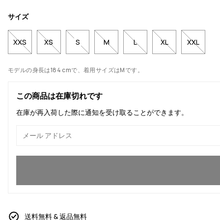
サイズ
XXS
XS
S
M
L
XL
XXL
モデルの身長は184 cmで、着用サイズはMです。
この商品は在庫切れです
在庫が再入荷した際に通知を受け取ることができます。
はい、参加したいです
送料無料 & 返品無料