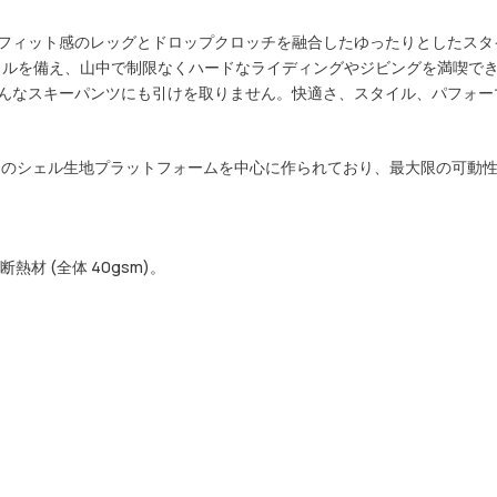
スしたフィット感のレッグとドロップクロッチを融合したゆったりとした
シェルを備え、山中で制限なくハードなライディングやジビングを満喫で
のどんなスキーパンツにも引けを取りません。快適さ、スタイル、パフォーマ
ルーフのシェル生地プラットフォームを中心に作られており、最大限の可
 (全体 40gsm)。