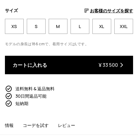
サイズ
お客様のサイズを探す
XS
S
M
L
XL
XXL
モデルの身長は186 cmで、着用サイズはLです。
カートに入れる
¥ 33 500
送料無料 & 返品無料
30日間返品可能
短納期
情報
コーデを試す
レビュー