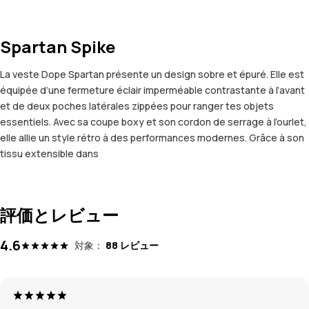
Spartan Spike
La veste Dope Spartan présente un design sobre et épuré. Elle est
équipée d’une fermeture éclair imperméable contrastante à l’avant
et de deux poches latérales zippées pour ranger tes objets
essentiels. Avec sa coupe boxy et son cordon de serrage à l’ourlet,
elle allie un style rétro à des performances modernes. Grâce à son
tissu extensible dans
評価とレビュー
4.6
対象：
88 レビュー