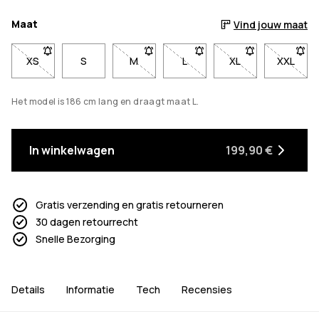
Maat
Vind jouw maat
XS
- Maat XS niet beschikbaar. Klik om op de hoogte te worden
S
M
- Maat M niet beschikbaar. Klik om op
L
- Maat L niet beschikbaar. 
XL
- Maat XL niet be
XXL
- Maat
Het model is 186 cm lang en draagt maat L.
In winkelwagen
199,90 €
Gratis verzending en gratis retourneren
30 dagen retourrecht
Snelle Bezorging
Details
Informatie
Tech
Recensies