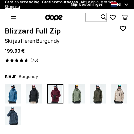
Gratis verzending. Gratis retourneren.
Altijd op alle orders.
NL
Mijn bestellingen
Shop nu
Zoek in 1 0
Blizzard Full Zip
Ski jas Heren Burgundy
199,90 €
76 beoordelingen, 4.7/5
(76)
Kleur
Burgundy