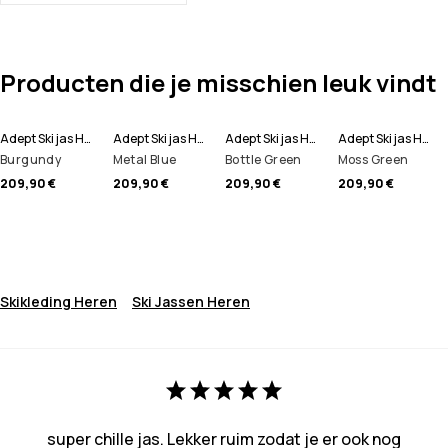
Producten die je misschien leuk vindt
Adept Ski jas Heren
Adept Ski jas Heren
Adept Ski jas Heren
Adept Ski jas Heren
Burgundy
Metal Blue
Bottle Green
Moss Green
209,90 €
209,90 €
209,90 €
209,90 €
Skikleding Heren
Ski Jassen Heren
super chille jas. Lekker ruim zodat je er ook nog