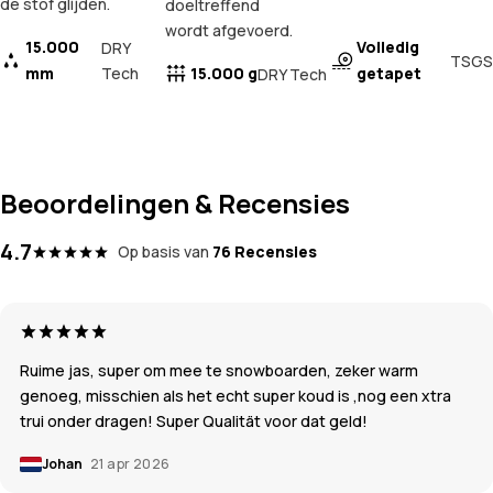
de stof glijden.
doeltreffend
wordt afgevoerd.
15.000
Volledig
DRY
TSGS
mm
Tech
15.000 g
getapet
DRY Tech
Beoordelingen & Recensies
4.7
Op basis van
76 Recensies
Ruime jas, super om mee te snowboarden, zeker warm
genoeg, misschien als het echt super koud is ,nog een xtra
trui onder dragen! Super Qualität voor dat geld!
Johan
21 apr 2026