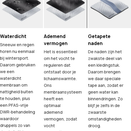
Waterdicht
Ademend
Getapete
vermogen
naden
Sneeuw en regen
horen nu eenmaal
Het is essentieel
De naden zijn het
bij wintersport.
om het vocht te
zwakste deel van
Daarom gebruiken
reguleren dat
een kledingstuk.
we een
ontstaat door je
Daarom brengen
waterdicht
lichaamswarmte.
we daar speciale
membraan om
Ons
tape aan, zodat er
nattigheid buiten
membraansysteem
geen water kan
te houden, plus
heeft een
binnendringen. Zo
een PFAS-vrije
optimaal
blijf je zelfs in de
DWR-behandeling
ademend
zwaarste
waardoor
vermogen, zodat
omstandigheden
druppels zo van
vocht
droog.