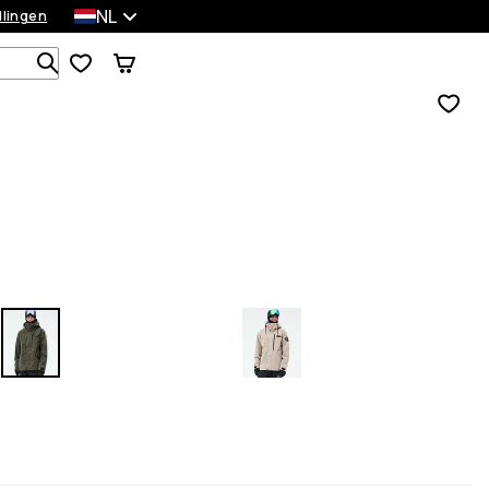
NL
llingen
Zoek in 1 000+ producten