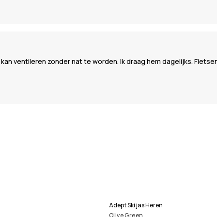
kan ventileren zonder nat te worden. Ik draag hem dagelijks. Fietsen, 
Adept Ski jas Heren
Olive Green