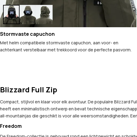
Stormvaste capuchon
Met helm compatibele stormvaste capuchon, aan voor- en
achterkant verstelbaar met trekkoord voor de perfecte pasvorm.
Blizzard Full Zip
Compact, stijlvol en klaar voor elk avontuur. De populaire Blizzard
heeft een minimalistisch ontwerp en bevat technische eigenschappen
all-mountainjas die geschikt is voor alle weersomstandigheden. Een
Freedom
De Freedom-collectie is gebouwd rond een lichtgewicht en schokbes