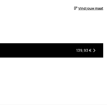
Vind jouw maat
 voorraad is
er het weer op voorraad is
ebracht wanneer het weer op voorraad is
139,93 €