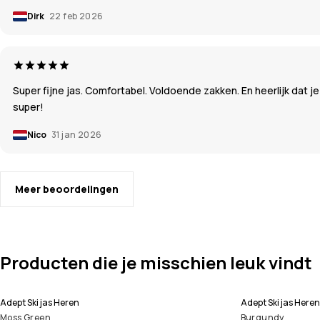
Dirk
22 feb 2026
Super fijne jas. Comfortabel. Voldoende zakken. En heerlijk dat je 
super!
Nico
31 jan 2026
Meer beoordelingen
Producten die je misschien leuk vindt
Adept Ski jas Heren
Adept Ski jas Heren
Moss Green
Burgundy