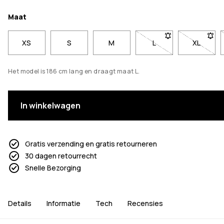
Maat
XS
S
M
L
- Maat L niet beschi
XL
- Maat X
Het model is 186 cm lang en draagt maat L.
In winkelwagen
Gratis verzending en gratis retourneren
30 dagen retourrecht
Snelle Bezorging
Details
Informatie
Tech
Recensies