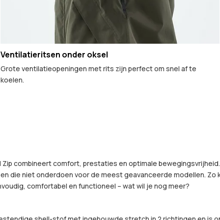
Ventilatieritsen onder oksel
Grote ventilatieopeningen met rits zijn perfect om snel af te
koelen.
 Full Zip combineert comfort, prestaties en optimale bewegingsvrijhe
 die niet onderdoen voor de meest geavanceerde modellen. Zo kun ji
voudig, comfortabel en functioneel – wat wil je nog meer?
tendige shell-stof met ingebouwde stretch in 2 richtingen en is o