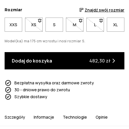
Rozmiar
Znajdź swój rozmiar
XXS
XS
- Rozmiar XS niedostępny. Kliknij, aby otrzymać
S
M
- Rozmiar M niedostępny. Kl
L
- Rozmiar L niedo
XL
Model(ka) ma 175 cm wzrostu i nosi rozmiar S.
Dodaj do koszyka
482,30 zł
Bezpłatna wysyłka oraz darmowe zwroty
30 - dniowe prawo do zwrotu
Szybkie dostawy
Szczegóły
Informacje
Technologie
Opinie