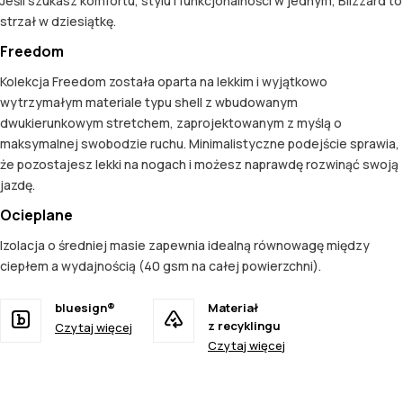
Jeśli szukasz komfortu, stylu i funkcjonalności w jednym, Blizzard to
strzał w dziesiątkę.
Freedom
Kolekcja Freedom została oparta na lekkim i wyjątkowo
wytrzymałym materiale typu shell z wbudowanym
dwukierunkowym stretchem, zaprojektowanym z myślą o
maksymalnej swobodzie ruchu. Minimalistyczne podejście sprawia,
że pozostajesz lekki na nogach i możesz naprawdę rozwinąć swoją
jazdę.
Ocieplane
Izolacja o średniej masie zapewnia idealną równowagę między
ciepłem a wydajnością (40 gsm na całej powierzchni).
bluesign®
Materiał
z recyklingu
Czytaj więcej
Czytaj więcej