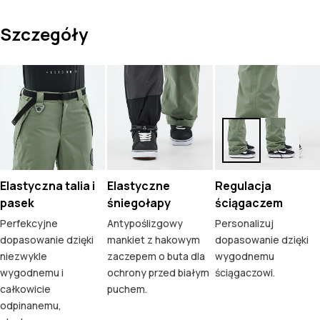
Szczegóły
Elastyczna talia i
Elastyczne
Regulacja
pasek
śniegołapy
ściągaczem
Perfekcyjne
Antypoślizgowy
Personalizuj
dopasowanie dzięki
mankiet z hakowym
dopasowanie dzięki
niezwykle
zaczepem o buta dla
wygodnemu
wygodnemu i
ochrony przed białym
ściągaczowi.
całkowicie
puchem.
odpinanemu,