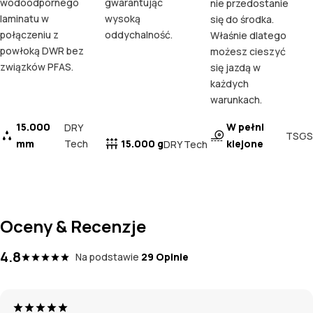
wodoodpornego
gwarantując
nie przedostanie
laminatu w
wysoką
się do środka.
połączeniu z
oddychalność.
Właśnie dlatego
powłoką DWR bez
możesz cieszyć
związków PFAS.
się jazdą w
każdych
warunkach.
15.000
W pełni
DRY
TSGS
mm
Tech
15.000 g
klejone
DRY Tech
Oceny & Recenzje
4.8
Na podstawie
29 Opinie