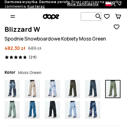
Darmowa wysyłka. Darmowe zwroty.
Przez cały czas na wszystkie
PL
Moje Zamówienia
zamówienia.
Kup teraz
Szukaj w 1 
Blizzard W
Spodnie Snowboardowe Kobiety Moss Green
482,30 zł
689 zł
29 recenzje, 4.8/5
(29)
Kolor
Moss Green