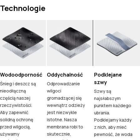
Technologie
Wodoodporność
Oddychalność
Podklejane
szwy
Śnieg i deszcz są
Odprowadzanie
nieodłączną
wilgoci
Szwy są
częścią naszej
gromadzącej się
najsłabszym
rzeczywistości.
wewnątrz odzieży
punktem każdego
Aby zapewnić
jest niezwykle
ubrania.
solidną ochronę
istotne. Nasza
Podklejamy każdy
przed wilgocią,
membrana robi to
z nich, aby mieć
używamy
skutecznie,
pewność, że woda