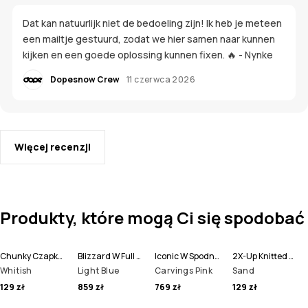
Dat kan natuurlijk niet de bedoeling zijn! Ik heb je meteen
een mailtje gestuurd, zodat we hier samen naar kunnen
kijken en een goede oplossing kunnen fixen. 🔥 - Nynke
Dopesnow Crew
11 czerwca 2026
Więcej recenzji
Produkty, które mogą Ci się spodobać
Chunky Czapka Beanie
Blizzard W Full Zip Kurtka Snowboardowa Kobiety
Iconic W Spodnie Snowboardowe Kobiety
2X-Up Knitted Ochraniacze na Twarz
Whitish
Light Blue
Carvings Pink
Sand
129 zł
859 zł
769 zł
129 zł