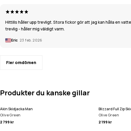
Hittills håller upp trevligt. Stora fickor gör att jag kan hålla en 
trevlig - håller mig väldigt varm.
Eric
23 feb. 2026
Fler omdömen
Produkter du kanske gillar
Akin Skidjacka Man
Blizzard Full Zip S
Olive Green
Olive Green
2 799 kr
2 199 kr