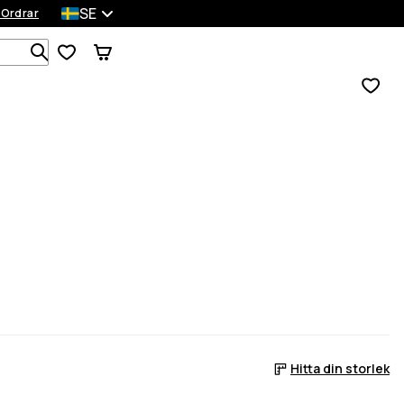
SE
 Ordrar
Sök bland 1 000+ produkter
Hitta din storlek