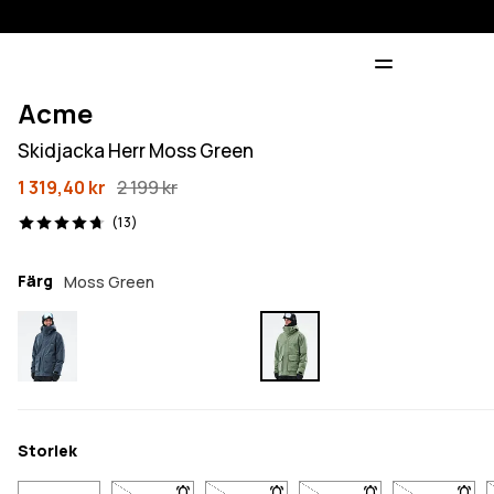
Acme
Skidjacka Herr Moss Green
1 319,40 kr
2 199 kr
13 recensioner, 4.7/5
(13)
Färg
Moss Green
Storlek