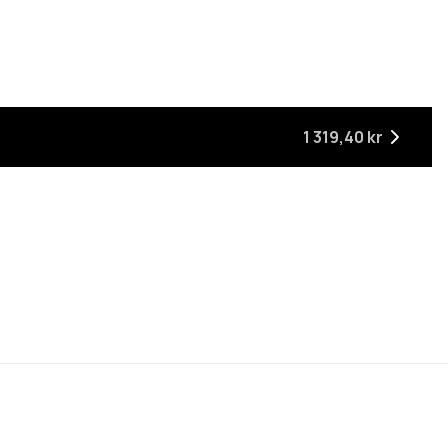
ager
 är tillbaka i lager
1 319,40 kr