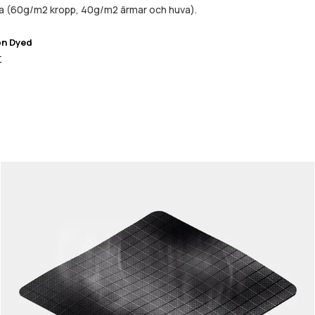
da (60g/m2 kropp, 40g/m2 ärmar och huva).
on Dyed
r