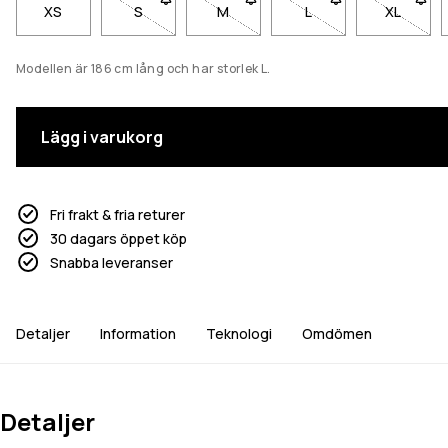
XS
S
- Storlek S är inte tillgänglig. Klicka för att bli 
M
- Storlek M är inte tillgänglig. Klick
L
- Storlek L är inte til
XL
- Storlek
Modellen är 186 cm lång och har storlek L.
Lägg i varukorg
Fri frakt & fria returer
30 dagars öppet köp
Snabba leveranser
Detaljer
Information
Teknologi
Omdömen
Detaljer