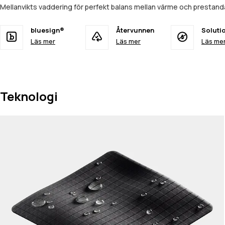
Mellanvikts vaddering för perfekt balans mellan värme och prestan
bluesign®
Återvunnen
Soluti
Läs mer
Läs mer
Läs me
Teknologi