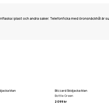
vattenflaska i plast och andra saker. Telefonficka med öronsnäckhål är s
kidjacka Man
Blizzard Skidjacka Man
Bottle Green
2 099 kr