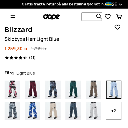
SE
Gratis frakt & retur
på alla beställningar
Mina Ordrar
Köp nu
Sök bland 1
Blizzard
Skidbyxa Herr Light Blue
1 259,30 kr
1 799 kr
71 recensioner, 4.4/5
(71)
Färg
Light Blue
+2