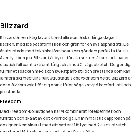
Blizzard
Blizzard är en riktig favorit bland alla som älskar långa dagar i
backen, med lös passform i ben och gren för en avslappnad stil. De
är utrustade med tekniska lösningar som gör dem perfekta för alla
äventyr i bergen. Blizzard är byxor för alla sorters åkare, och har en
elastisk fåll samt extremt tåligt skal med 2-vägsstretch. De ger dig
full frihet i backen med skön sweatpant-stil och prestanda som kan
jämföra sig med vilka fullt utrustade skidbyxor som helst. Blizzard är
det självklara valet för dig som ställer höga krav på komfort, stil och
prestanda.
Freedom
Med Freedom-kollektionen har vi kombinerat rörelsefrihet och
funktion och skalat av det överflödiga. En minimalistisk approach på
designen kombinerat med ett vattentätt tyg med 2-vags stretch
resulterar i lätta plagg med oslagbar rörelsefrihet