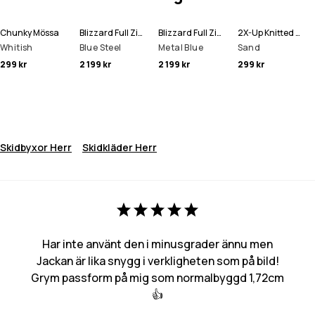
Chunky Mössa
Blizzard Full Zip Snowboardjacka Man
Blizzard Full Zip Skidjacka Man
2X-Up Knitted Ansiktsmask
Whitish
Blue Steel
Metal Blue
Sand
299 kr
2 199 kr
2 199 kr
299 kr
Skidbyxor Herr
Skidkläder Herr
Har inte använt den i minusgrader ännu men
Jackan är lika snygg i verkligheten som på bild!
Grym passform på mig som normalbyggd 1,72cm
👍