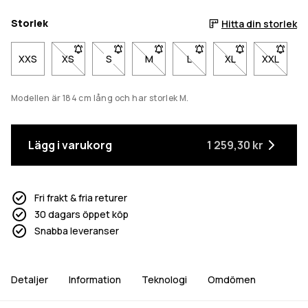
Storlek
Hitta din storlek
XXS
XS
- Storlek XS är inte tillgänglig. Klicka för att bli meddel
S
- Storlek S är inte tillgänglig. Klicka för att b
M
- Storlek M är inte tillgänglig. Klicka
L
- Storlek L är inte tillgängl
XL
- Storlek XL är int
XXL
- Storlek
Modellen är 184 cm lång och har storlek M.
Lägg i varukorg
1 259,30 kr
Fri frakt & fria returer
30 dagars öppet köp
Snabba leveranser
Detaljer
Information
Teknologi
Omdömen