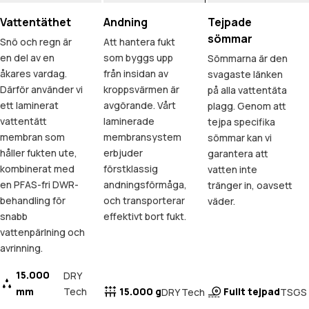
Vattentäthet
Andning
Tejpade
sömmar
Snö och regn är
Att hantera fukt
en del av en
som byggs upp
Sömmarna är den
åkares vardag.
från insidan av
svagaste länken
Därför använder vi
kroppsvärmen är
på alla vattentäta
ett laminerat
avgörande. Vårt
plagg. Genom att
vattentätt
laminerade
tejpa specifika
membran som
membransystem
sömmar kan vi
håller fukten ute,
erbjuder
garantera att
kombinerat med
förstklassig
vatten inte
en PFAS-fri DWR-
andningsförmåga,
tränger in, oavsett
behandling för
och transporterar
väder.
snabb
effektivt bort fukt.
vattenpärlning och
avrinning.
15.000
DRY
mm
Tech
15.000 g
Fullt tejpad
DRY Tech
TSGS