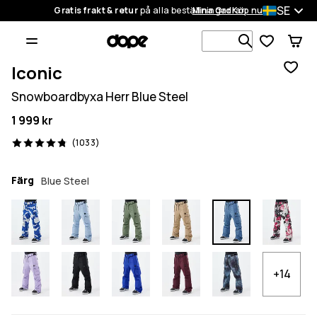
SE
Gratis frakt & retur
på alla beställningar
Mina Ordrar
Köp nu
Sök bland 1
Iconic
Snowboardbyxa Herr Blue Steel
1 999 kr
1033 recensioner, 4.8/5
(1033)
Färg
Blue Steel
+14