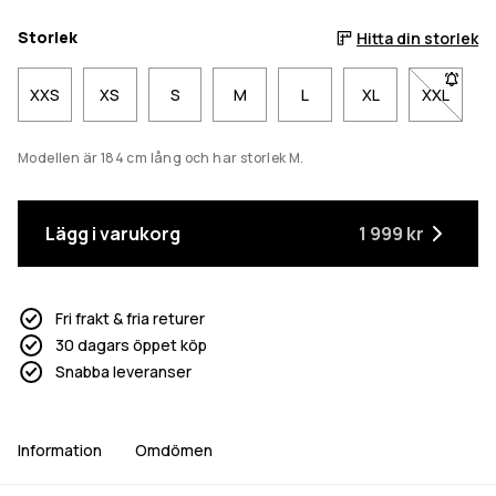
Storlek
Hitta din storlek
XXS
XS
S
M
L
XL
XXL
- Storlek
Modellen är 184 cm lång och har storlek M.
Lägg i varukorg
1 999 kr
Fri frakt & fria returer
30 dagars öppet köp
Snabba leveranser
Information
Omdömen