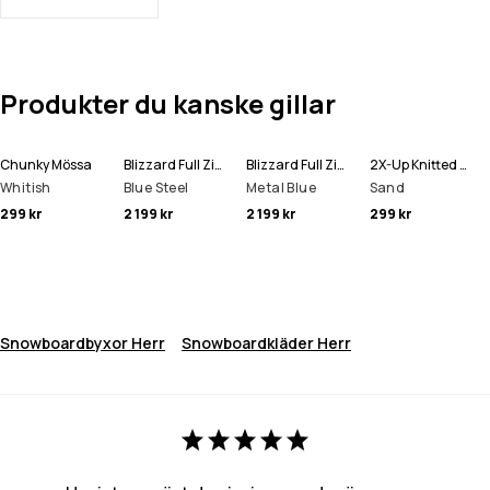
Produkter du kanske gillar
Chunky Mössa
Blizzard Full Zip Snowboardjacka Man
Blizzard Full Zip Skidjacka Man
2X-Up Knitted Ansiktsmask
Whitish
Blue Steel
Metal Blue
Sand
299 kr
2 199 kr
2 199 kr
299 kr
Snowboardbyxor Herr
Snowboardkläder Herr