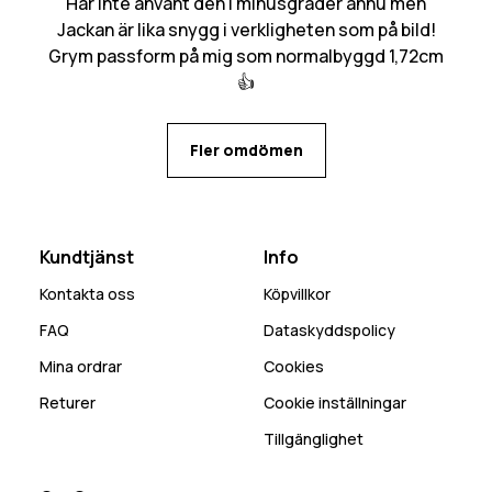
Har inte använt den i minusgrader ännu men
Jackan är lika snygg i verkligheten som på bild!
Grym passform på mig som normalbyggd 1,72cm
👍
Fler omdömen
Kundtjänst
Info
Kontakta oss
Köpvillkor
FAQ
Dataskyddspolicy
Mina ordrar
Cookies
Returer
Cookie inställningar
Tillgänglighet