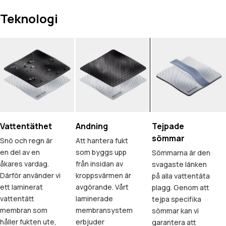
Teknologi
Vattentäthet
Andning
Tejpade
sömmar
Snö och regn är
Att hantera fukt
en del av en
som byggs upp
Sömmarna är den
åkares vardag.
från insidan av
svagaste länken
Därför använder vi
kroppsvärmen är
på alla vattentäta
ett laminerat
avgörande. Vårt
plagg. Genom att
vattentätt
laminerade
tejpa specifika
membran som
membransystem
sömmar kan vi
håller fukten ute,
erbjuder
garantera att