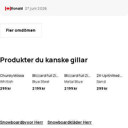
Ronald
27 juni 2026
Fler omdömen
Produkter du kanske gillar
Chunky Mössa
Blizzard Full Zip Snowboardjacka Man
Blizzard Full Zip Skidjacka Man
2X-Up Knitted Ansiktsmask
Whitish
Blue Steel
Metal Blue
Sand
299 kr
2 199 kr
2 199 kr
299 kr
Snowboardbyxor Herr
Snowboardkläder Herr