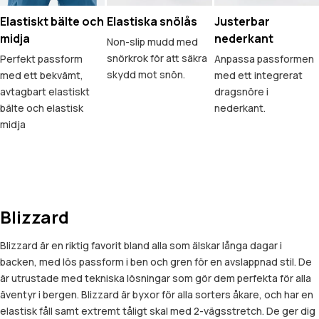
Elastiskt bälte och
Elastiska snölås
Justerbar
midja
nederkant
Non-slip mudd med
snörkrok för att säkra
Perfekt passform
Anpassa passformen
skydd mot snön.
med ett bekvämt,
med ett integrerat
avtagbart elastiskt
dragsnöre i
bälte och elastisk
nederkant.
midja
Blizzard
Blizzard är en riktig favorit bland alla som älskar långa dagar i
backen, med lös passform i ben och gren för en avslappnad stil. De
är utrustade med tekniska lösningar som gör dem perfekta för alla
äventyr i bergen. Blizzard är byxor för alla sorters åkare, och har en
elastisk fåll samt extremt tåligt skal med 2-vägsstretch. De ger dig