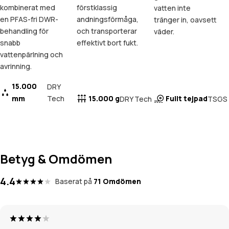
kombinerat med
förstklassig
vatten inte
en PFAS-fri DWR-
andningsförmåga,
tränger in, oavsett
behandling för
och transporterar
väder.
snabb
effektivt bort fukt.
vattenpärlning och
avrinning.
15.000
DRY
mm
Tech
15.000 g
Fullt tejpad
DRY Tech
TSGS
Betyg & Omdömen
4.4
Baserat på
71 Omdömen