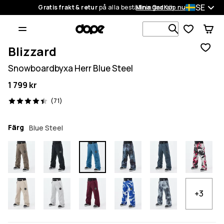
SE
Gratis frakt & retur
på alla beställningar
Mina Ordrar
Köp nu
Sök bland 1
Blizzard
Snowboardbyxa Herr Blue Steel
1 799 kr
71 recensioner, 4.4/5
(71)
Färg
Blue Steel
+3