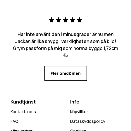
Har inte använt den i minusgrader ännu men
Jackan är lika snygg i verkligheten som på bild!
Grym passform på mig som normalbyggd 1,72cm
👍
Fler omdömen
Kundtjänst
Info
Kontakta oss
Köpvillkor
FAQ
Dataskyddspolicy
Mina ordrar
Cookies