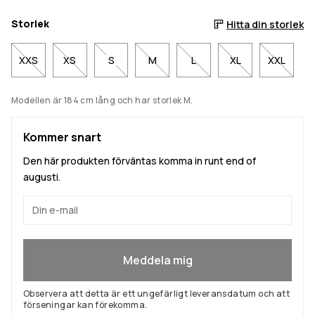
Storlek
Hitta din storlek
XXS
XS
S
M
L
XL
XXL
Modellen är 184 cm lång och har storlek M.
Kommer snart
Den här produkten förväntas komma in runt end of
augusti.
Ja, jag vill gå med
Meddela mig
Observera att detta är ett ungefärligt leveransdatum och att
förseningar kan förekomma.