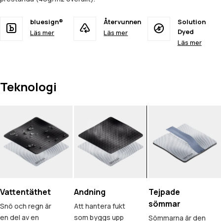
bluesign®
Återvunnen
Solution
Dyed
Läs mer
Läs mer
Läs mer
Teknologi
Vattentäthet
Andning
Tejpade
sömmar
Snö och regn är
Att hantera fukt
en del av en
som byggs upp
Sömmarna är den