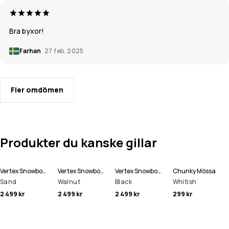
Bra byxor!
Farhan
27 feb. 2025
Fler omdömen
Produkter du kanske gillar
Vertex Snowboardbyxa Man
Vertex Snowboardbyxa Man
Vertex Snowboardbyxa Man
Chunky Mössa
Sand
Walnut
Black
Whitish
2 499 kr
2 499 kr
2 499 kr
299 kr