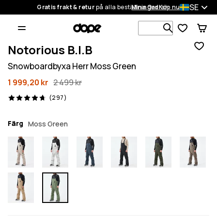
SE
Gratis frakt & retur
på alla beställningar
Mina Ordrar
Köp nu
Sök bland 1
Notorious B.I.B
Snowboardbyxa Herr Moss Green
1 999,20 kr
2 499 kr
297 recensioner, 4.7/5
(297)
Färg
Moss Green