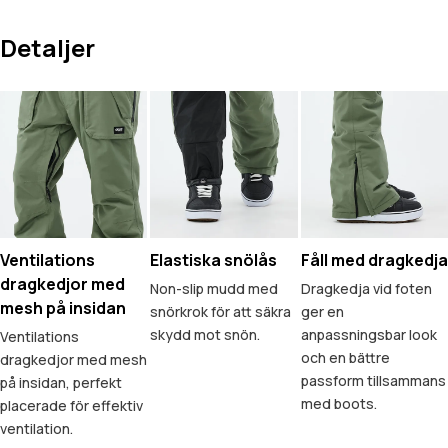
Detaljer
Ventilations
Elastiska snölås
Fåll med dragkedja
dragkedjor med
Non-slip mudd med
Dragkedja vid foten
mesh på insidan
snörkrok för att säkra
ger en
skydd mot snön.
anpassningsbar look
Ventilations
och en bättre
dragkedjor med mesh
passform tillsammans
på insidan, perfekt
med boots.
placerade för effektiv
ventilation.