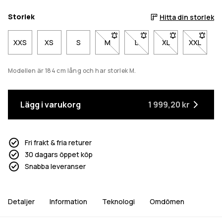
Storlek
Hitta din storlek
XXS
XS
S
M
- Storlek M är inte tillgänglig. Klicka
L
- Storlek L är inte tillgängl
XL
- Storlek XL är int
XXL
- Storlek
Modellen är 184 cm lång och har storlek M.
Lägg i varukorg
1 999,20 kr
Fri frakt & fria returer
30 dagars öppet köp
Snabba leveranser
Detaljer
Information
Teknologi
Omdömen