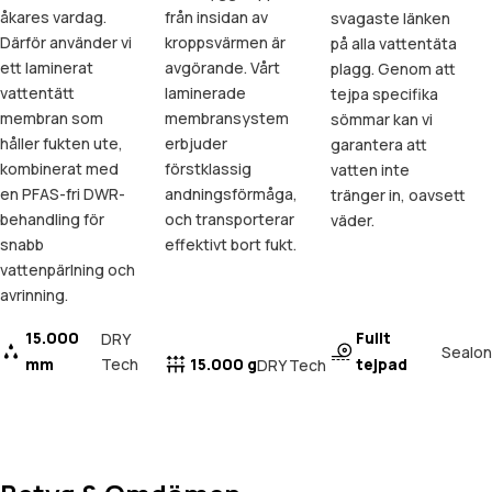
åkares vardag.
från insidan av
svagaste länken
Därför använder vi
kroppsvärmen är
på alla vattentäta
ett laminerat
avgörande. Vårt
plagg. Genom att
vattentätt
laminerade
tejpa specifika
membran som
membransystem
sömmar kan vi
håller fukten ute,
erbjuder
garantera att
kombinerat med
förstklassig
vatten inte
en PFAS-fri DWR-
andningsförmåga,
tränger in, oavsett
behandling för
och transporterar
väder.
snabb
effektivt bort fukt.
vattenpärlning och
avrinning.
15.000
Fullt
DRY
Sealon
mm
Tech
15.000 g
tejpad
DRY Tech