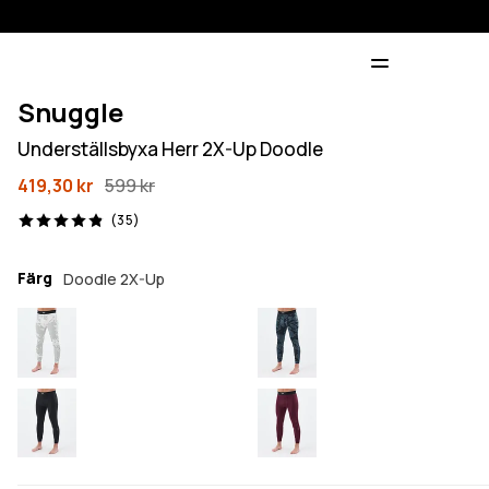
Snuggle
Underställsbyxa Herr 2X-Up Doodle
419,30 kr
599 kr
35 recensioner, 4.9/5
(35)
Färg
Doodle 2X-Up