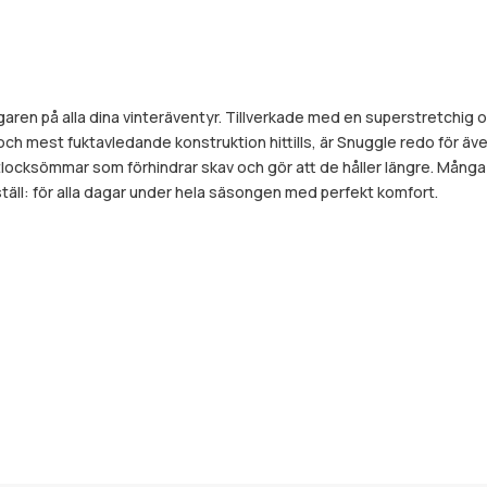
aren på alla dina vinteräventyr. Tillverkade med en superstretchig
 mest fuktavledande konstruktion hittills, är Snuggle redo för äv
tlocksömmar som förhindrar skav och gör att de håller längre. Många
äll: för alla dagar under hela säsongen med perfekt komfort.