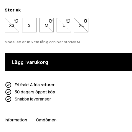
Storlek
XS
- Storlek XS är inte tillgänglig. Klicka för att bli meddelad när den
S
M
- Storlek M är inte tillgänglig. Klicka för att b
L
- Storlek L är inte tillgänglig. Klicka
XL
- Storlek XL är inte tillgäng
Modellen är 186 cm lång och har storlek M.
Lägg i varukorg
Fri frakt & fria returer
30 dagars öppet köp
Snabba leveranser
Information
Omdömen