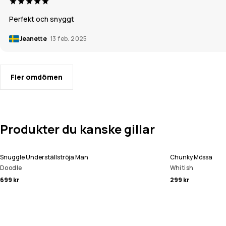
Perfekt och snyggt
Jeanette
13 feb. 2025
Fler omdömen
Produkter du kanske gillar
Snuggle Underställströja Man
Chunky Mössa
Doodle
Whitish
699 kr
299 kr