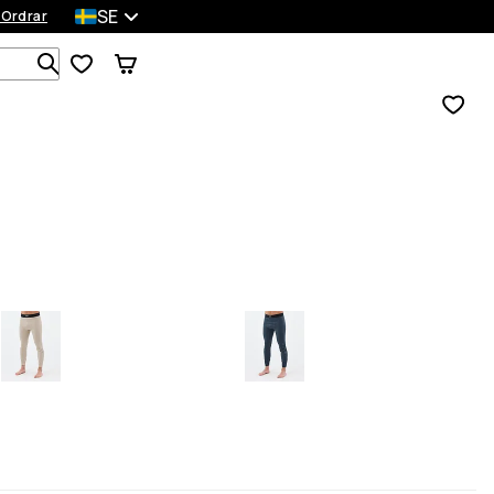
SE
 Ordrar
Sök bland 1 000+ produkter