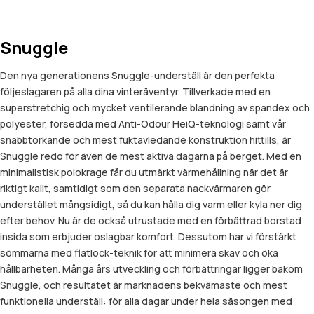
Snuggle
Den nya generationens Snuggle-underställ är den perfekta
följeslagaren på alla dina vinteräventyr. Tillverkade med en
superstretchig och mycket ventilerande blandning av spandex och
polyester, försedda med Anti-Odour HeiQ-teknologi samt vår
snabbtorkande och mest fuktavledande konstruktion hittills, är
Snuggle redo för även de mest aktiva dagarna på berget. Med en
minimalistisk polokrage får du utmärkt värmehållning när det är
riktigt kallt, samtidigt som den separata nackvärmaren gör
understället mångsidigt, så du kan hålla dig varm eller kyla ner dig
efter behov. Nu är de också utrustade med en förbättrad borstad
insida som erbjuder oslagbar komfort. Dessutom har vi förstärkt
sömmarna med flatlock-teknik för att minimera skav och öka
hållbarheten. Många års utveckling och förbättringar ligger bakom
Snuggle, och resultatet är marknadens bekvämaste och mest
funktionella underställ: för alla dagar under hela säsongen med