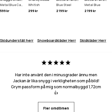
Metal Blue Camo
Whitish
Blue Steel
Metal Blue
599 kr
299 kr
2 199 kr
2 199 kr
Skidunderställ herr
Snowboardkläder Herr
Skidkläder Herr
Har inte använt den i minusgrader ännu men
Jackan är lika snygg i verkligheten som på bild!
Grym passform på mig som normalbyggd 1,72cm
👍
Fler omdömen