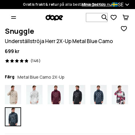
SE
Gratis frakt & retur
på alla beställningar
Mina Ordrar
Köp nu
Sök bland 1
Snuggle
Underställströja Herr 2X-Up Metal Blue Camo
699 kr
146 recensioner, 4.9/5
(146)
Färg
Metal Blue Camo 2X-Up