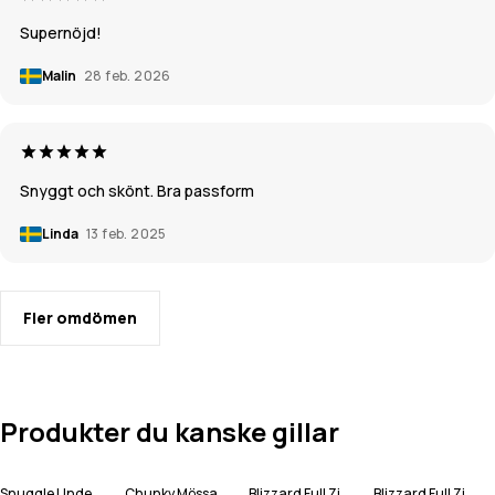
Supernöjd!
Malin
28 feb. 2026
Snyggt och skönt. Bra passform
Linda
13 feb. 2025
Fler omdömen
Produkter du kanske gillar
Snuggle Underställsbyxa Man
Chunky Mössa
Blizzard Full Zip Snowboardjacka Man
Blizzard Full Zip Skidjacka Man