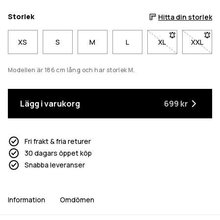
Storlek
Hitta din storlek
XS
S
M
L
XL
- Storlek XL är inte
XXL
- Storl
Modellen är 186 cm lång och har storlek M.
Lägg i varukorg
699 kr
Fri frakt & fria returer
30 dagars öppet köp
Snabba leveranser
Information
Omdömen