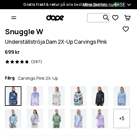
SE
Gratis frakt & retur
på alla beställningar
Mina Ordrar
Köp nu
Sök bland 1
Snuggle W
Underställströja Dam 2X-Up Carvings Pink
699 kr
267 recensioner, 4.8/5
(267)
Färg
Carvings Pink 2X-Up
+5