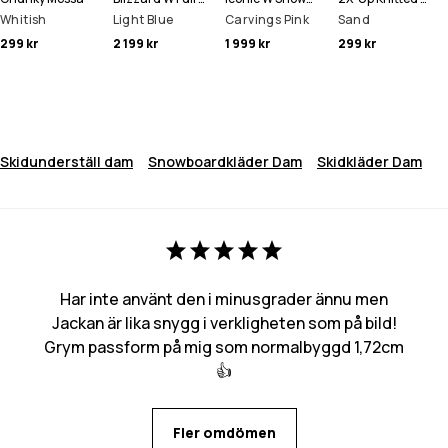
Whitish
Light Blue
Carvings Pink
Sand
299 kr
2 199 kr
1 999 kr
299 kr
Skidunderställ dam
Snowboardkläder Dam
Skidkläder Dam
Har inte använt den i minusgrader ännu men
Jackan är lika snygg i verkligheten som på bild!
Grym passform på mig som normalbyggd 1,72cm
👍
Fler omdömen