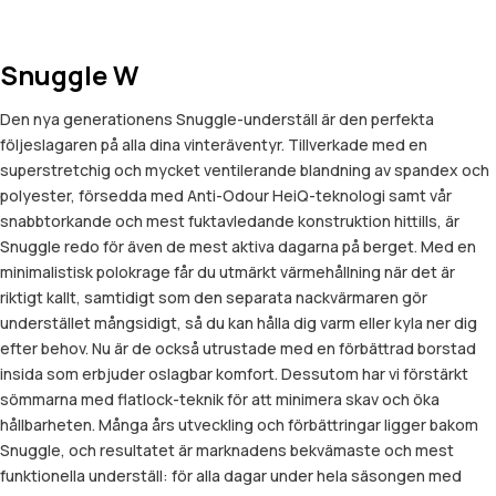
Snuggle W
Den nya generationens Snuggle-underställ är den perfekta
följeslagaren på alla dina vinteräventyr. Tillverkade med en
superstretchig och mycket ventilerande blandning av spandex och
polyester, försedda med Anti-Odour HeiQ-teknologi samt vår
snabbtorkande och mest fuktavledande konstruktion hittills, är
Snuggle redo för även de mest aktiva dagarna på berget. Med en
minimalistisk polokrage får du utmärkt värmehållning när det är
riktigt kallt, samtidigt som den separata nackvärmaren gör
understället mångsidigt, så du kan hålla dig varm eller kyla ner dig
efter behov. Nu är de också utrustade med en förbättrad borstad
insida som erbjuder oslagbar komfort. Dessutom har vi förstärkt
sömmarna med flatlock-teknik för att minimera skav och öka
hållbarheten. Många års utveckling och förbättringar ligger bakom
Snuggle, och resultatet är marknadens bekvämaste och mest
funktionella underställ: för alla dagar under hela säsongen med