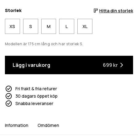
Storlek
Hitta din storlek
XS
S
M
L
XL
Modellen är 175 cm lång och har storlek S.
Lägg i varukorg
699 kr
Fri frakt & fria returer
30 dagars öppet köp
Snabba leveranser
Information
Omdömen