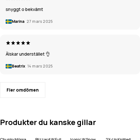
snyggt o bekvämt
Marina
27 mars 2025
Älskar understället 👌
Beatrix
14 mars 2025
Fler omdömen
Produkter du kanske gillar
Chunky Mössa
Blizzard W Full Zip Snowboardjacka Kvinna
Iconic W Snowboardbyxa Kvinna
2X-Up Knitted Ansiktsmask