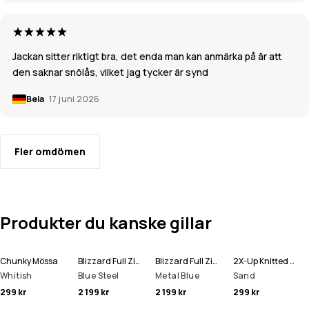
Jackan sitter riktigt bra, det enda man kan anmärka på är att
den saknar snölås, vilket jag tycker är synd
Bela
17 juni 2026
Fler omdömen
Produkter du kanske gillar
Chunky Mössa
Blizzard Full Zip Snowboardjacka Man
Blizzard Full Zip Skidjacka Man
2X-Up Knitted Ansiktsmask
Whitish
Blue Steel
Metal Blue
Sand
299 kr
2 199 kr
2 199 kr
299 kr