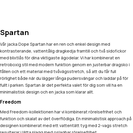
Spartan
Vår jacka Dope Spartan har en ren och enkel design med
kontrasterande, vattentålig dragkedja framtill och två sidofickor
med blixtlås för dina viktigaste ägodelar. Vi har kombinerat en
retroboxig stil med modern funktion genom en justerbar dragsko i
fållen och ett material med tvåvägsstretch, så att du får full
rörlighet både när du lägger långa pudersvängar och laddar på för
fullt i parken. Spartan är det perfekta valet för dig som vill ha en
minimalistisk design och en jacka som klarar allt.
Freedom
Med Freedom-kollektionen har vi kombinerat rörelsefrihet och
funktion och skalat av det överflödiga. En minimalistisk approach på
designen kombinerat med ett vattentätt tyg med 2-vags stretch
resulterar i lätta plagg med oslagbar rörelsefrihet.