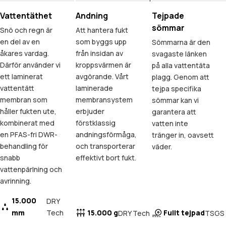
Vattentäthet
Andning
Tejpade
sömmar
Snö och regn är
Att hantera fukt
en del av en
som byggs upp
Sömmarna är den
åkares vardag.
från insidan av
svagaste länken
Därför använder vi
kroppsvärmen är
på alla vattentäta
ett laminerat
avgörande. Vårt
plagg. Genom att
vattentätt
laminerade
tejpa specifika
membran som
membransystem
sömmar kan vi
håller fukten ute,
erbjuder
garantera att
kombinerat med
förstklassig
vatten inte
en PFAS-fri DWR-
andningsförmåga,
tränger in, oavsett
behandling för
och transporterar
väder.
snabb
effektivt bort fukt.
vattenpärlning och
avrinning.
15.000
DRY
mm
Tech
15.000 g
Fullt tejpad
DRY Tech
TSGS