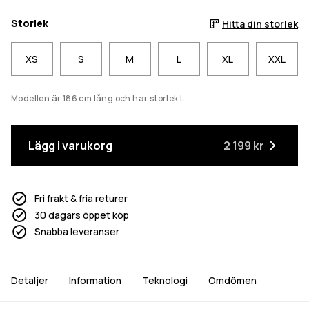
Storlek
Hitta din storlek
XS
S
M
L
XL
XXL
Modellen är 186 cm lång och har storlek L.
Lägg i varukorg
2 199 kr
Fri frakt & fria returer
30 dagars öppet köp
Snabba leveranser
Detaljer
Information
Teknologi
Omdömen