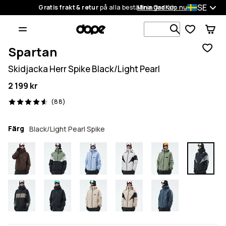
SE
Gratis frakt & retur
på alla beställningar
Mina Ordrar
Köp nu
Sök bland 1
Spartan
Skidjacka Herr Spike Black/Light Pearl
2 199 kr
88 recensioner, 4.6/5
(88)
Färg
Black/Light Pearl Spike