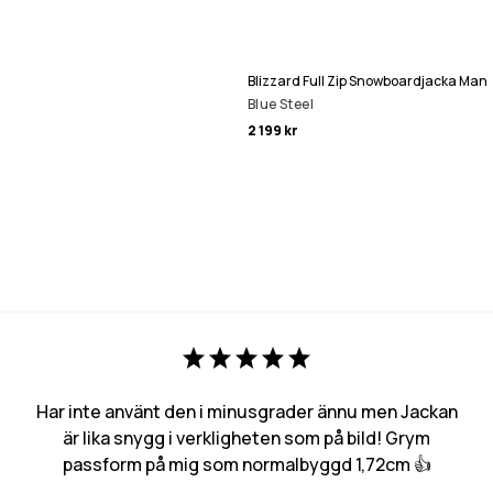
Blizzard Full Zip Snowboardjacka Man
Blue Steel
2 199 kr
Har inte använt den i minusgrader ännu men Jackan
är lika snygg i verkligheten som på bild! Grym
passform på mig som normalbyggd 1,72cm 👍