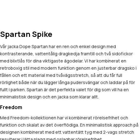
Spartan Spike
Vår jacka Dope Spartan har en ren och enkel design med
kontrasterande, vattentålig dragkedja framtill och två sidofickor
med blixtlås för dina viktigaste ägodelar. Vi har kombinerat en
retroboxig stil med modern funktion genom en justerbar dragsko i
fållen och ett material med tvåvägsstretch, så att du får full
rörlighet både när du lägger långa pudersvängar och laddar på för
fullt i parken. Spartan är det perfekta valet för dig som vill ha en
minimalistisk design och en jacka som klarar allt.
Freedom
Med Freedom-kollektionen har vi kombinerat rörelsefrihet och
funktion och skalat av det överflödiga. En minimalistisk approach på
designen kombinerat med ett vattentätt tyg med 2-vags stretch
resulterar i lätta plagg med oslagbar rörelsefrihet.