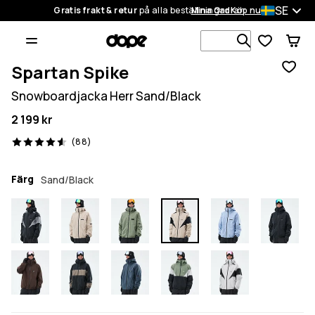
SE
Gratis frakt & retur
på alla beställningar
Mina Ordrar
Köp nu
Sök bland 1
Spartan Spike
Snowboardjacka Herr Sand/Black
2 199 kr
88 recensioner, 4.6/5
(88)
Färg
Sand/Black