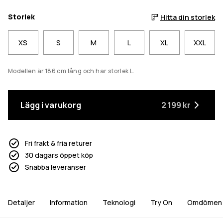
Storlek
Hitta din storlek
XS
S
M
L
XL
XXL
Modellen är 186 cm lång och har storlek L.
Lägg i varukorg
2 199 kr
Fri frakt & fria returer
30 dagars öppet köp
Snabba leveranser
Detaljer
Information
Teknologi
Try On
Omdömen