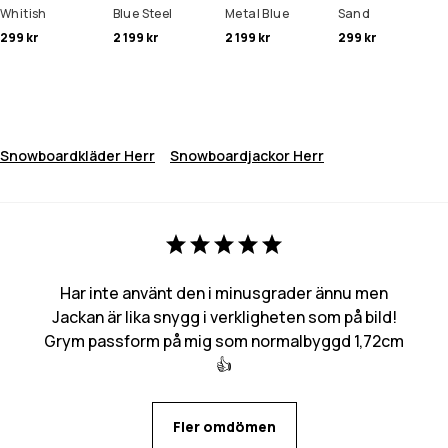
Whitish
Blue Steel
Metal Blue
Sand
299 kr
2 199 kr
2 199 kr
299 kr
Snowboardkläder Herr
Snowboardjackor Herr
Har inte använt den i minusgrader ännu men
Jackan är lika snygg i verkligheten som på bild!
Grym passform på mig som normalbyggd 1,72cm
👍
Fler omdömen