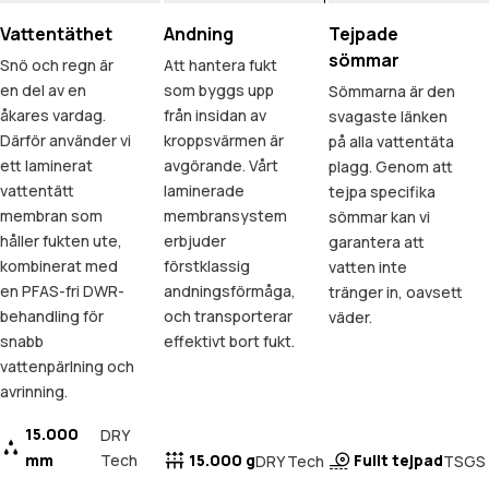
Vattentäthet
Andning
Tejpade
sömmar
Snö och regn är
Att hantera fukt
en del av en
som byggs upp
Sömmarna är den
åkares vardag.
från insidan av
svagaste länken
Därför använder vi
kroppsvärmen är
på alla vattentäta
ett laminerat
avgörande. Vårt
plagg. Genom att
vattentätt
laminerade
tejpa specifika
membran som
membransystem
sömmar kan vi
håller fukten ute,
erbjuder
garantera att
kombinerat med
förstklassig
vatten inte
en PFAS-fri DWR-
andningsförmåga,
tränger in, oavsett
behandling för
och transporterar
väder.
snabb
effektivt bort fukt.
vattenpärlning och
avrinning.
15.000
DRY
mm
Tech
15.000 g
Fullt tejpad
DRY Tech
TSGS