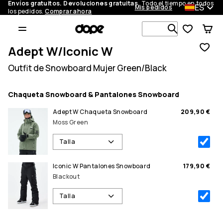
Envíos gratuitos. Devoluciones gratuitas.
Todo el tiempo en todos
ES
Mis pedidos
los pedidos.
Comprar ahora
Busca en má
Adept W/Iconic W
Outfit de Snowboard Mujer Green/Black
Chaqueta Snowboard & Pantalones Snowboard
Adept W Chaqueta Snowboard
209,90 €
Moss Green
Talla
Iconic W Pantalones Snowboard
179,90 €
Blackout
Talla