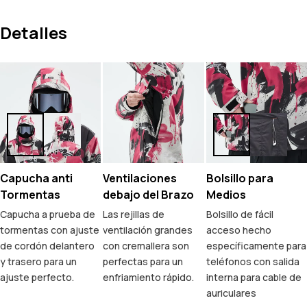
Detalles
Capucha anti
Ventilaciones
Bolsillo para
Tormentas
debajo del Brazo
Medios
Capucha a prueba de
Las rejillas de
Bolsillo de fácil
tormentas con ajuste
ventilación grandes
acceso hecho
de cordón delantero
con cremallera son
específicamente para
y trasero para un
perfectas para un
teléfonos con salida
ajuste perfecto.
enfriamiento rápido.
interna para cable de
auriculares