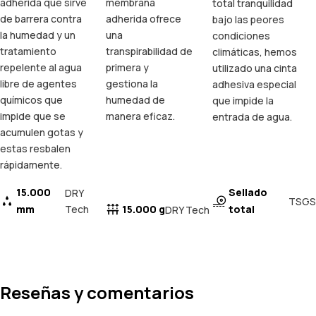
adherida que sirve
membrana
total tranquilidad
de barrera contra
adherida ofrece
bajo las peores
la humedad y un
una
condiciones
tratamiento
transpirabilidad de
climáticas, hemos
repelente al agua
primera y
utilizado una cinta
libre de agentes
gestiona la
adhesiva especial
químicos que
humedad de
que impide la
impide que se
manera eficaz.
entrada de agua.
acumulen gotas y
estas resbalen
rápidamente.
15.000
Sellado
DRY
TSGS
mm
Tech
15.000 g
total
DRY Tech
Reseñas y comentarios