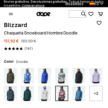
Envíos gratuitos. Devoluciones gratuitas.
Todo el tiempo en todos
ES
Mis pedidos
los pedidos.
Comprar ahora
Busca en má
Blizzard
Chaqueta Snowboard Hombre Doodle
151,92 €
189,90 €
767 opiniones, 4.8/5
(767)
Color
Doodle
+2