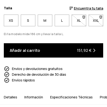
Talla
Encuentra tu talla
XS
S
M
L
XL
- Talla XL no disp
XXL
- Talla
El/la modelo mide 186 cm y lleva la talla L.
Añadir al carrito
151,92 €
Envíos y devoluciones gratuitos
Derecho de devolución de 30 días
Envíos rápidos
Detalles
Información
Especificaciones Técnicas
Prob