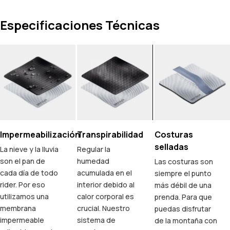
Especificaciones Técnicas
Impermeabilización
Transpirabilidad
Costuras
selladas
La nieve y la lluvia
Regular la
son el pan de
humedad
Las costuras son
cada día de todo
acumulada en el
siempre el punto
rider. Por eso
interior debido al
más débil de una
utilizamos una
calor corporal es
prenda. Para que
membrana
crucial. Nuestro
puedas disfrutar
impermeable
sistema de
de la montaña con