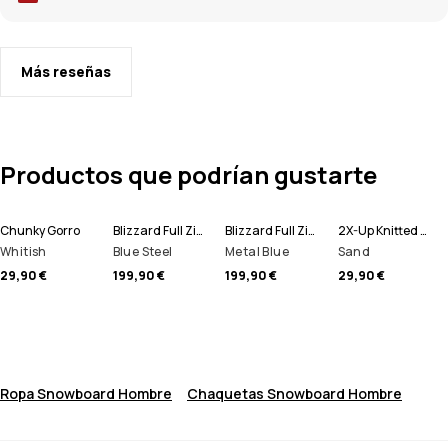
Más reseñas
Productos que podrían gustarte
Chunky Gorro
Blizzard Full Zip Chaqueta Snowboard Hombre
Blizzard Full Zip Chaqueta Esquí Hombre
2X-Up Knitted Pasamontañas
Whitish
Blue Steel
Metal Blue
Sand
29,90 €
199,90 €
199,90 €
29,90 €
Ropa Snowboard Hombre
Chaquetas Snowboard Hombre