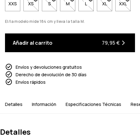
XXS
XS
- Talla XS no disponible. Haz clic para ser notificado
S
- Talla S no disponible. Haz clic para ser no
M
- Talla M no disponible. Haz clic p
L
- Talla L no disponible. Ha
XL
- Talla XL no dis
XXL
- Talla 
El/la modelo mide 184 cm y lleva la talla M.
Añadir al carrito
79,95 €
Envíos y devoluciones gratuitos
Derecho de devolución de 30 días
Envíos rápidos
Detalles
Información
Especificaciones Técnicas
Res
Detalles