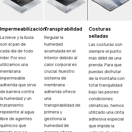
Impermeabilización
Transpirabilidad
Costuras
selladas
La nieve y la lluvia
Regular la
son el pan de
humedad
Las costuras son
cada día de todo
acumulada en el
siempre el punto
rider. Por eso
interior debido al
más débil de una
utilizamos una
calor corporal es
prenda. Para que
membrana
crucial. Nuestro
puedas disfrutar
impermeable
sistema de
de la montaña con
adherida que sirve
membrana
total tranquilidad
de barrera contra
adherida ofrece
bajo las peores
la humedad y un
una
condiciones
tratamiento
transpirabilidad de
climáticas, hemos
repelente al agua
primera y
utilizado una cinta
libre de agentes
gestiona la
adhesiva especial
químicos que
humedad de
que impide la