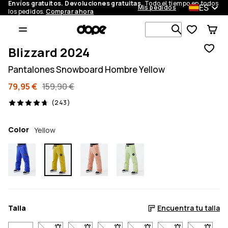
Envíos gratuitos. Devoluciones gratuitas.
Todo el tiempo en todos
ES
Mis pedidos
los pedidos.
Comprar ahora
Busca en má
Blizzard 2024
Pantalones Snowboard Hombre Yellow
79,95 €
159,90 €
243 opiniones, 4.7/5
(243)
Color
Yellow
Talla
Encuentra tu talla