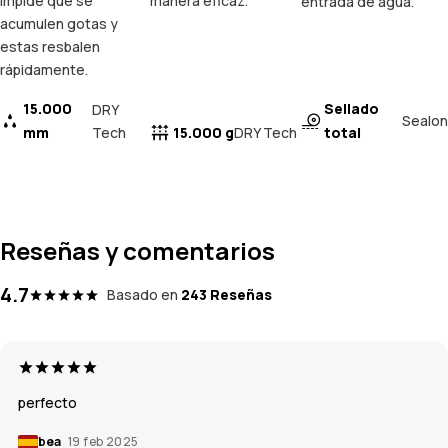
impide que se
manera eficaz.
entrada de agua.
acumulen gotas y
estas resbalen
rápidamente.
15.000
Sellado
DRY
Sealon
mm
Tech
15.000 g
total
DRY Tech
Reseñas y comentarios
4.7
Basado en
243 Reseñas
perfecto
bea
19 feb 2025