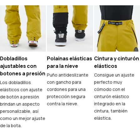
Dobladillos
Polainas elásticas
Cintura y cinturón
ajustables con
para la nieve
elásticos
botones a presión
Puño antideslizante
Consigue un ajuste
con gancho para
perfecto muy
Los dobladillos
cordones para una
cómodo con el
elásticos con ajuste
protección segura
cinturón elástico
de botón a presión
contra la nieve.
integrado en la
brindan un aspecto
cintura, también
personalizable, así
elástica.
como un mejor ajuste
de la bota.