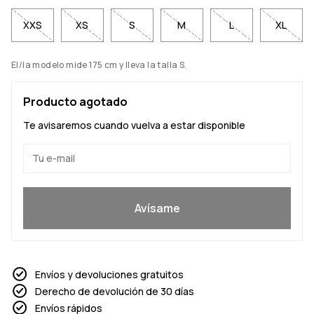
XXS
XS
S
M
L
XL
El/la modelo mide 175 cm y lleva la talla S.
Producto agotado
Te avisaremos cuando vuelva a estar disponible
Sí, quiero unirme
Avísame
Envíos y devoluciones gratuitos
Derecho de devolución de 30 días
Envíos rápidos