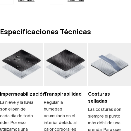
Especificaciones Técnicas
Impermeabilización
Transpirabilidad
Costuras
selladas
La nieve y la lluvia
Regular la
son el pan de
humedad
Las costuras son
cada día de todo
acumulada en el
siempre el punto
rider. Por eso
interior debido al
más débil de una
utilizamos una
calor corporal es
prenda. Para que