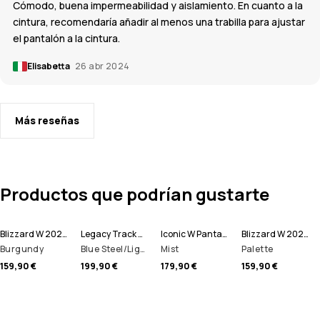
Cómodo, buena impermeabilidad y aislamiento. En cuanto a la
cintura, recomendaría añadir al menos una trabilla para ajustar
el pantalón a la cintura.
Elisabetta
26 abr 2024
Más reseñas
Productos que podrían gustarte
Blizzard W 2024 Pantalones Snowboard Mujer
Legacy Track W Chaqueta Snowboard Mujer
Iconic W Pantalones Snowboard Mujer
Blizzard W 2024 Pantalones Snowboard Mujer
Burgundy
Blue Steel/Light Grey/Soft Pink/Greenish
Mist
Palette
159,90 €
199,90 €
179,90 €
159,90 €