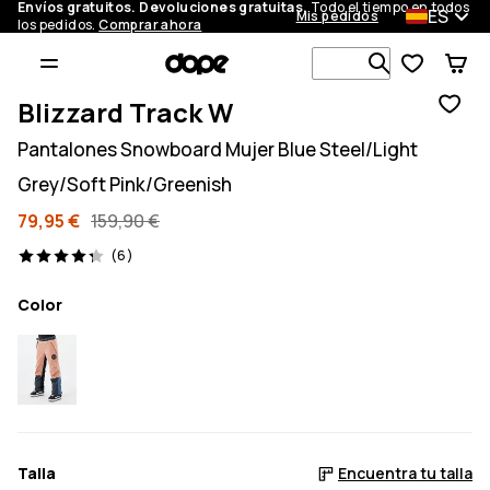
Envíos gratuitos. Devoluciones gratuitas.
Todo el tiempo en todos
ES
Mis pedidos
los pedidos.
Comprar ahora
Busca en má
Blizzard Track W
Pantalones Snowboard Mujer Blue Steel/Light
Grey/Soft Pink/Greenish
79,95 €
159,90 €
6 opiniones, 4.3/5
(6)
Color
Talla
Encuentra tu talla